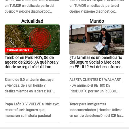
un TUMOR en delicada parte del
un TUMOR en delicada parte del
cuerpo y expone diagnóstico:
cuerpo y expone diagnóstico:
"Dolores muy fuertes..."
"Dolores muy fuertes..."
Actualidad
Mundo
Temblor en Perú HOY, 06 de
¿Tu familiar es un beneficiario
agosto de 2026: ¿A qué hora y
del Seguro Social o Medicare
dónde se registró el último
en EE.UU.? Así debes informar
sismo, según IGP?
sobre su muerte para EVITAR
COBROS
Sismo de 5.0 en Junín destruye
ALERTA CLIENTES DE WALMART |
viviendas, deja un herido y
FDA anunció el RETIRO DE
deslizamientos en laderas: IGP
PRODUCTO por ser un RIESGO
alerta sobre posibles réplicas
MORTAL para consumidores: ¿Cuál
es?
Papa León XIV VUELVE a Chiclayo:
Terror para inmigrantes
recorrerá seis lugares que
indocumentados | Hombre fallece
marcaron su historia pastoral
en centro de detención del ICE tras
sufrir una "emergencia médica"