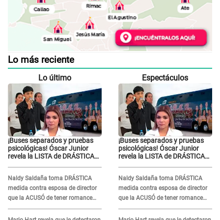
Lo más reciente
Lo último
Espectáculos
¡Buses separados y pruebas
¡Buses separados y pruebas
psicológicas! Óscar Junior
psicológicas! Óscar Junior
revela la LISTA de DRÁSTICAS
revela la LISTA de DRÁSTICAS
medidas para prevenir acoso
medidas para prevenir acoso
en 'La Bella Luz' tras caso
en 'La Bella Luz' tras caso
Naldy Saldaña toma DRÁSTICA
Naldy Saldaña toma DRÁSTICA
Naldy Saldaña
Naldy Saldaña
medida contra esposa de director
medida contra esposa de director
que la ACUSÓ de tener romance
que la ACUSÓ de tener romance
con él: "Muy triste..."
con él: "Muy triste..."
Mario Hart revela que le detectaron
Mario Hart revela que le detectaron