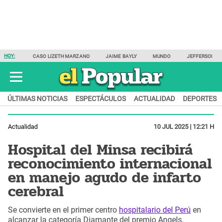
HOY:
CASO LIZETH MARZANO
JAIME BAYLY
MUNDO
JEFFERSON F
ÚLTIMAS NOTICIAS
ESPECTÁCULOS
ACTUALIDAD
DEPORTES
Actualidad
10 JUL 2025 | 12:21 H
Hospital del Minsa recibirá
reconocimiento internacional
en manejo agudo de infarto
cerebral
Se convierte en el primer centro
hospitalario del Perú
en
alcanzar la categoría Diamante del premio Angels.