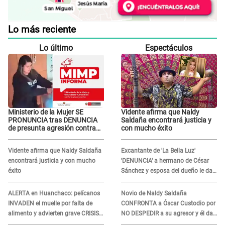
Lo más reciente
Lo último
Espectáculos
Ministerio de la Mujer SE
Vidente afirma que Naldy
PRONUNCIA tras DENUNCIA
Saldaña encontrará justicia y
de presunta agresión contra
con mucho éxito
niño con autismo en Surco
Vidente afirma que Naldy Saldaña
Excantante de 'La Bella Luz'
encontrará justicia y con mucho
'DENUNCIA' a hermano de César
éxito
Sánchez y esposa del dueño le da
INDIGNANTE respuesta: "Ellos son
así, tranquila"
ALERTA en Huanchaco: pelícanos
Novio de Naldy Saldaña
INVADEN el muelle por falta de
CONFRONTA a Óscar Custodio por
alimento y advierten grave CRISIS
NO DESPEDIR a su agresor y él da
en el mar
INDIGNANTE respuesta: "Nadie me