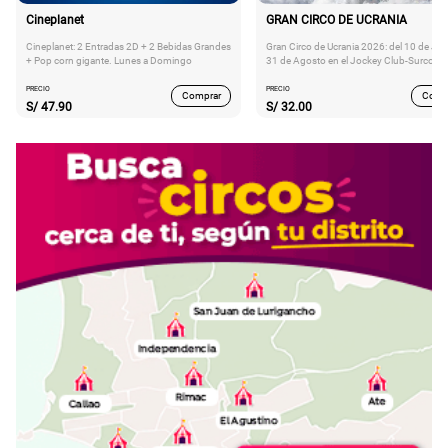
Cineplanet
GRAN CIRCO DE UCRANIA
Cineplanet: 2 Entradas 2D + 2 Bebidas Grandes
Gran Circo de Ucrania 2026: del 10 de Juli
+ Pop corn gigante. Lunes a Domingo
31 de Agosto en el Jockey Club-Surco
PRECIO
PRECIO
Comprar
Comp
S/
47.90
S/
32.00