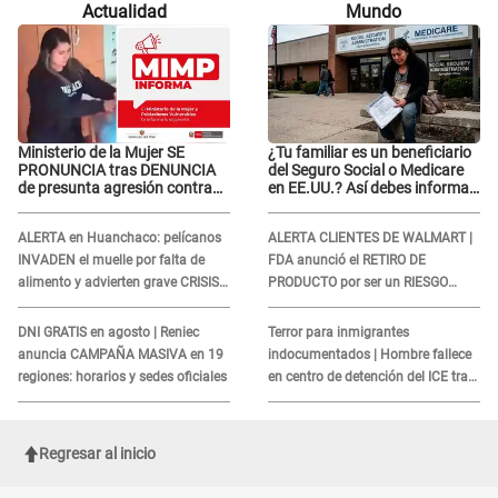
Actualidad
Mundo
dice qué hacer"
Ministerio de la Mujer SE
¿Tu familiar es un beneficiario
PRONUNCIA tras DENUNCIA
del Seguro Social o Medicare
de presunta agresión contra
en EE.UU.? Así debes informar
niño con autismo en Surco
sobre su muerte para EVITAR
COBROS
ALERTA en Huanchaco: pelícanos
ALERTA CLIENTES DE WALMART |
INVADEN el muelle por falta de
FDA anunció el RETIRO DE
alimento y advierten grave CRISIS
PRODUCTO por ser un RIESGO
en el mar
MORTAL para consumidores: ¿Cuál
es?
DNI GRATIS en agosto | Reniec
Terror para inmigrantes
anuncia CAMPAÑA MASIVA en 19
indocumentados | Hombre fallece
regiones: horarios y sedes oficiales
en centro de detención del ICE tras
sufrir una "emergencia médica"
Regresar al inicio