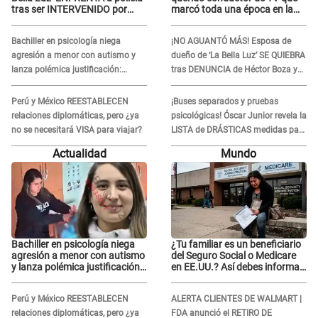
tras ser INTERVENIDO por
marcó toda una época en la
miccionar en la vía pública: “Lo
pantalla chica, así fue su
hice por necesidad”
repentino adiós
Bachiller en psicología niega
¡NO AGUANTÓ MÁS! Esposa de
agresión a menor con autismo y
dueño de ‘La Bella Luz’ SE QUIEBRA
lanza polémica justificación:
tras DENUNCIA de Héctor Boza y
"Defenderme ante..."
ARREMETE contra Claudia Salazar
Perú y México REESTABLECEN
¡Buses separados y pruebas
relaciones diplomáticas, pero ¿ya
psicológicas! Óscar Junior revela la
no se necesitará VISA para viajar?
LISTA de DRÁSTICAS medidas para
prevenir acoso en 'La Bella Luz' tras
Actualidad
Mundo
caso Naldy Saldaña
Bachiller en psicología niega
¿Tu familiar es un beneficiario
agresión a menor con autismo
del Seguro Social o Medicare
y lanza polémica justificación:
en EE.UU.? Así debes informar
"Defenderme ante..."
sobre su muerte para EVITAR
COBROS
Perú y México REESTABLECEN
ALERTA CLIENTES DE WALMART |
relaciones diplomáticas, pero ¿ya
FDA anunció el RETIRO DE