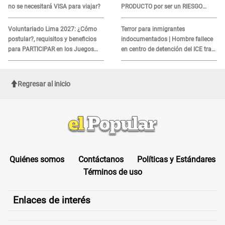
no se necesitará VISA para viajar?
PRODUCTO por ser un RIESGO
MORTAL para consumidores: ¿Cuál
es?
Voluntariado Lima 2027: ¿Cómo
Terror para inmigrantes
postular?, requisitos y beneficios
indocumentados | Hombre fallece
para PARTICIPAR en los Juegos
en centro de detención del ICE tras
Panamericanos
sufrir una "emergencia médica"
Regresar al inicio
Quiénes somos
Contáctanos
Políticas y Estándares
Términos de uso
Enlaces de interés