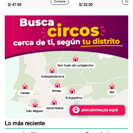
Comprar
Comp
S/
47.90
S/
32.00
Lo más reciente