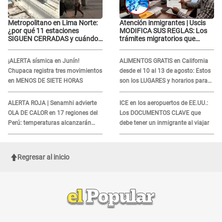
Metropolitano en Lima Norte:
Atención inmigrantes | Uscis
¿por qué 11 estaciones
MODIFICA SUS REGLAS: Los
SIGUEN CERRADAS y cuándo
trámites migratorios que
funcionaría toda la
podrían necesitar tu prueba de
ampliación?
ADN
¡ALERTA sísmica en Junín!
ALIMENTOS GRATIS en California
Chupaca registra tres movimientos
desde el 10 al 13 de agosto: Estos
en MENOS DE SIETE HORAS
son los LUGARES y horarios para
recibir la ayuda
ALERTA ROJA | Senamhi advierte
ICE en los aeropuertos de EE.UU.:
OLA DE CALOR en 17 regiones del
Los DOCUMENTOS CLAVE que
Perú: temperaturas alcanzarán
debe tener un inmigrante al viajar
hasta los 37 °C
Regresar al inicio