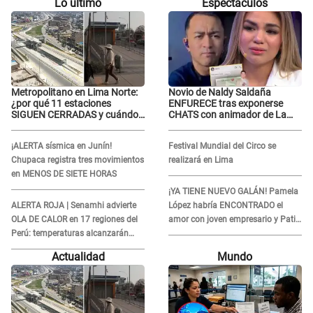
Lo último
Espectáculos
Metropolitano en Lima Norte:
Novio de Naldy Saldaña
¿por qué 11 estaciones
ENFURECE tras exponerse
SIGUEN CERRADAS y cuándo
CHATS con animador de La
funcionaría toda la
Bella Luz y ADVIERTE:
ampliación?
"Estúp@&# que cree que..."
¡ALERTA sísmica en Junín!
Festival Mundial del Circo se
Chupaca registra tres movimientos
realizará en Lima
en MENOS DE SIETE HORAS
¡YA TIENE NUEVO GALÁN! Pamela
ALERTA ROJA | Senamhi advierte
López habría ENCONTRADO el
OLA DE CALOR en 17 regiones del
amor con joven empresario y Pati
Perú: temperaturas alcanzarán
Lorena la ECHA en VIVO
hasta los 37 °C
Actualidad
Mundo