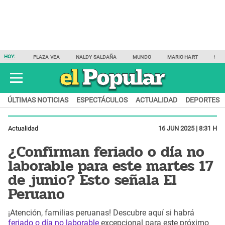
HOY:
PLAZA VEA
NALDY SALDAÑA
MUNDO
MARIO HART
SAM
ÚLTIMAS NOTICIAS
ESPECTÁCULOS
ACTUALIDAD
DEPORTES
Actualidad
16 JUN 2025 | 8:31 H
¿Confirman feriado o día no
laborable para este martes 17
de junio? Esto señala El
Peruano
¡Atención, familias peruanas! Descubre aquí si habrá
feriado o día no laborable
excepcional para este próximo