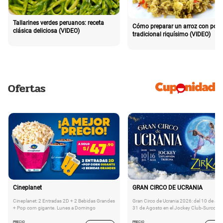
Tallarines verdes peruanos: receta
Cómo preparar un arroz con poll
clásica deliciosa (VIDEO)
tradicional riquísimo (VIDEO)
Ofertas
Cineplanet
GRAN CIRCO DE UCRANIA
Cineplanet: 2 Entradas 2D + 2 Bebidas Grandes
Gran Circo de Ucrania 2026: del 10 de Juli
+ Pop corn gigante. Lunes a Domingo
31 de Agosto en el Jockey Club-Surco
PRECIO
PRECIO