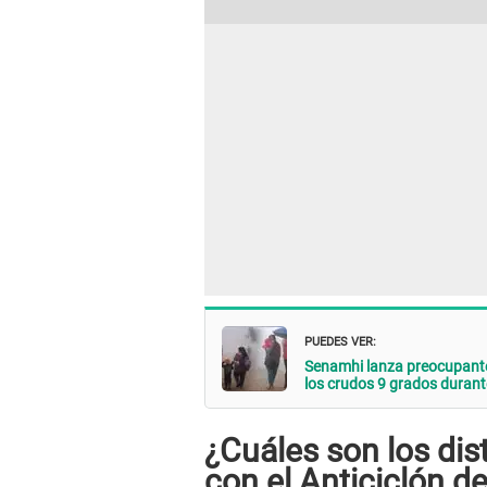
PUEDES VER:
Senamhi lanza preocupante 
los crudos 9 grados durante
¿Cuáles son los dis
con el Anticiclón de