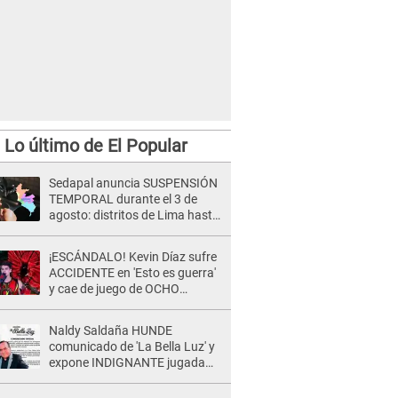
Lo último de El Popular
Sedapal anuncia SUSPENSIÓN
TEMPORAL durante el 3 de
agosto: distritos de Lima hasta
13 horas sin agua potable
¡ESCÁNDALO! Kevin Díaz sufre
ACCIDENTE en 'Esto es guerra'
y cae de juego de OCHO
METROS de altura: "La
colchoneta se rompe..."
Naldy Saldaña HUNDE
comunicado de 'La Bella Luz' y
expone INDIGNANTE jugada
para DEFENDER a director:
"Que he tenido algo..."