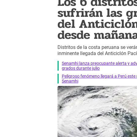
Los 6 distrit
sufrirán las 
del Anticiclón
desde mañana
Distritos de la costa peruana se verá
inminente llegada del Anticiclón Pac
Senamhi lanza preocupante alerta y adv
grados durante julio
Peligroso fenómeno llegará a Perú este m
Senamhi