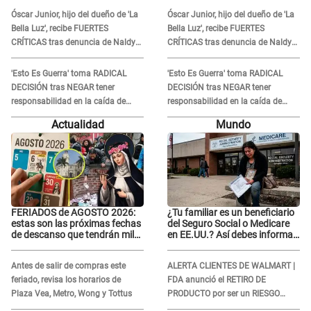
Óscar Junior, hijo del dueño de 'La
Óscar Junior, hijo del dueño de 'La
Bella Luz', recibe FUERTES
Bella Luz', recibe FUERTES
CRÍTICAS tras denuncia de Naldy
CRÍTICAS tras denuncia de Naldy
Saldaña contra su tío: "Cómplice"
Saldaña contra su tío: "Cómplice"
'Esto Es Guerra' toma RADICAL
'Esto Es Guerra' toma RADICAL
DECISIÓN tras NEGAR tener
DECISIÓN tras NEGAR tener
responsabilidad en la caída de
responsabilidad en la caída de
Kevin Díaz desde 8 metros de
Kevin Díaz desde 8 metros de
Actualidad
Mundo
altura
altura
FERIADOS de AGOSTO 2026:
¿Tu familiar es un beneficiario
estas son las próximas fechas
del Seguro Social o Medicare
de descanso que tendrán miles
en EE.UU.? Así debes informar
de peruanos
sobre su muerte para EVITAR
COBROS
Antes de salir de compras este
ALERTA CLIENTES DE WALMART |
feriado, revisa los horarios de
FDA anunció el RETIRO DE
Plaza Vea, Metro, Wong y Tottus
PRODUCTO por ser un RIESGO
MORTAL para consumidores: ¿Cuál