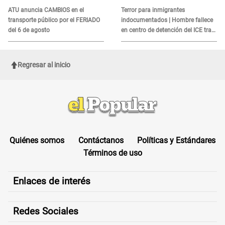
es?
ATU anuncia CAMBIOS en el
Terror para inmigrantes
transporte público por el FERIADO
indocumentados | Hombre fallece
del 6 de agosto
en centro de detención del ICE tras
sufrir una "emergencia médica"
Regresar al inicio
Quiénes somos
Contáctanos
Políticas y Estándares
Términos de uso
Enlaces de interés
Redes Sociales