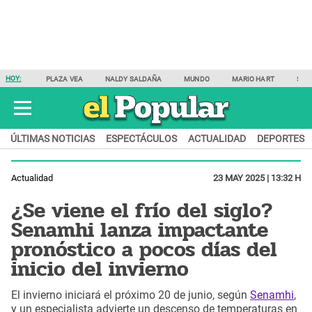
HOY:
PLAZA VEA
NALDY SALDAÑA
MUNDO
MARIO HART
SAM
ÚLTIMAS NOTICIAS
ESPECTÁCULOS
ACTUALIDAD
DEPORTES
Actualidad
23 MAY 2025 | 13:32 H
¿Se viene el frío del siglo?
Senamhi lanza impactante
pronóstico a pocos días del
inicio del invierno
El invierno iniciará el próximo 20 de junio, según
Senamhi
,
y un especialista advierte un descenso de temperaturas en