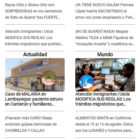
Raysa Ortiz y Sirena Ortiz son
¡YA TIENE NUEVO GALÁN! Pamela
SORPRENDIDAS en los camerinos
López habría ENCONTRADO el
de ‘Esto es Guerra’ tras FUERTE
amor con joven empresario y Pati
ENFRENTAMIENTO con Gabriel
Lorena la ECHA en VIVO
Moisés: “Gracias”
Atención inmigrantes | Uscis
¡NO SE GUARDÓ NADA! Magaly
MODIFICA SUS REGLAS: Los
Medina TILDA a Milett Figueroa de
trámites migratorios que podrían
“mosquita muerta” y cuestiona su
necesitar tu prueba de ADN
RECONCILIACIÓN con Marcelo
Actualidad
Mundo
Tinelli en TV argentina
Caso de MALARIA en
Atención inmigrantes | Uscis
Lambayeque: paciente estuvo
MODIFICA SUS REGLAS: Los
en Camerún y familiares
trámites migratorios que
denuncian demora en
podrían necesitar tu prueba de
tratamiento
ADN
¡Pescado más CARO! Oleaje
ALIMENTOS GRATIS en California
anómalo golpea terminales de
desde el 10 al 13 de agosto: Estos
CHORRILLOS Y CALLAO
son los LUGARES y horarios para
recibir la ayuda