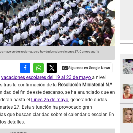
 de mayo en dos regiones, pero hay dudas sobre el martes 27. Conoce aquí la
r
vacaciones escolares del 19 al 23 de mayo
a nivel
s tras la confirmación de la
Resolución Ministerial N.º
imidad del fin de este descanso, se ha anunciado que en
nderán hasta el
lunes 26 de mayo
, generando dudas
 martes 27. Esta situación ha provocado gran
ias que buscan claridad sobre el calendario escolar. En
los detalles.