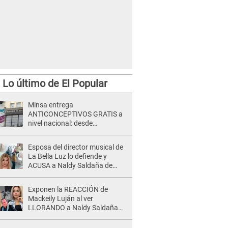
Lo último de El Popular
Minsa entrega
ANTICONCEPTIVOS GRATIS a
nivel nacional: desde
preservativos, implantes y DIU
hasta esta FECHA
Esposa del director musical de
La Bella Luz lo defiende y
ACUSA a Naldy Saldaña de
tener una relación con él y
otros integrantes
Exponen la REACCIÓN de
Mackeily Luján al ver
LLORANDO a Naldy Saldaña
tras AGRESIÓN de director de
'La Bella Luz': Esto hizo