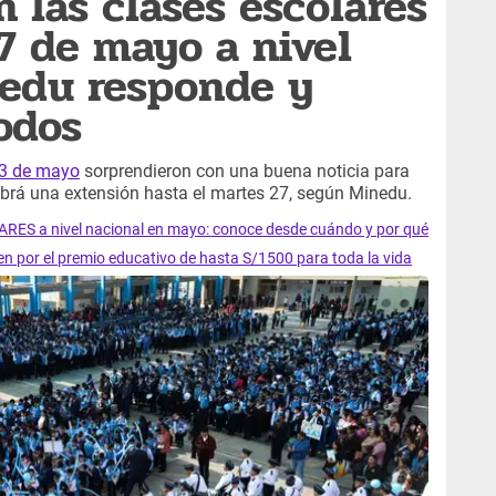
 las clases escolares
7 de mayo a nivel
nedu responde y
odos
23 de mayo
sorprendieron con una buena noticia para
habrá una extensión hasta el martes 27, según Minedu.
S a nivel nacional en mayo: conoce desde cuándo y por qué
n por el premio educativo de hasta S/1500 para toda la vida