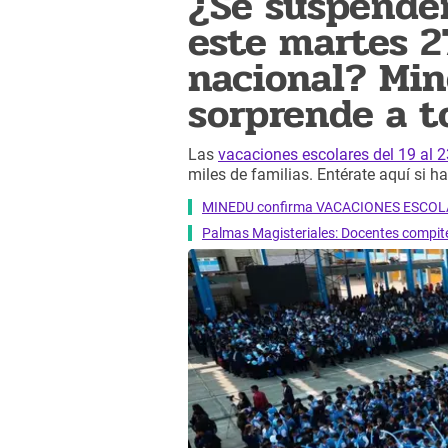
¿Se suspenden
este martes 2
nacional? Mi
sorprende a t
Las
vacaciones escolares del 19 al 
miles de familias. Entérate aquí si 
MINEDU confirma VACACIONES ESCOLARE
Palmas Magisteriales: Docentes compite