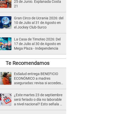
25 de Junio. Explanada Costa
21
Gran Circo de Ucrania 2026: del
10 de Julio al 31 de Agosto en
el Jockey Club-Surco
La Casa de Timoteo 2026: Del
17 de Julio al 30 de Agosto en
Mega Plaza - Independencia
Te Recomendamos
EsSalud entrega BENEFICIO
ECONÓMICO a madres
aseguradas: revisa si accedes
al subsidio con tu DNI
¿Este martes 23 de septiembre
será feriado o día no laborable
a nivel nacional? Esto señala El
Peruano