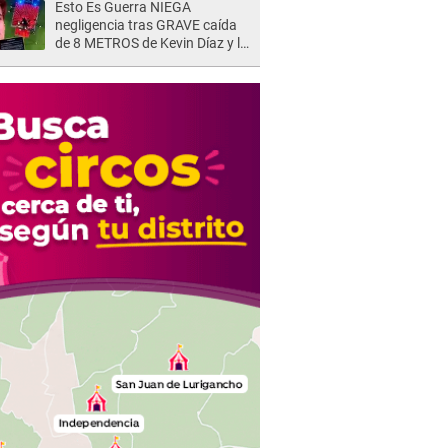
Esto Es Guerra NIEGA
negligencia tras GRAVE caída
de 8 METROS de Kevin Díaz y lo
SEÑALAN: "No adoptó la
postura correcta"