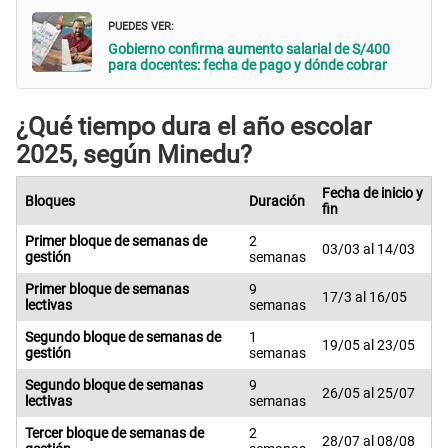
PUEDES VER:
Gobierno confirma aumento salarial de S/400
para docentes: fecha de pago y dónde cobrar
¿Qué tiempo dura el año escolar
2025, según Minedu?
Fecha de inicio y
Bloques
Duración
fin
Primer bloque de semanas de
2
03/03 al 14/03
gestión
semanas
Primer bloque de semanas
9
17/3 al 16/05
lectivas
semanas
Segundo bloque de semanas de
1
19/05 al 23/05
gestión
semanas
Segundo bloque de semanas
9
26/05 al 25/07
lectivas
semanas
Tercer bloque de semanas de
2
28/07 al 08/08