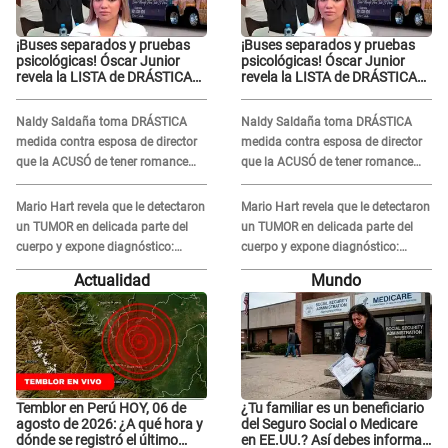
¡Buses separados y pruebas
¡Buses separados y pruebas
psicológicas! Óscar Junior
psicológicas! Óscar Junior
revela la LISTA de DRÁSTICAS
revela la LISTA de DRÁSTICAS
medidas para prevenir acoso
medidas para prevenir acoso
en 'La Bella Luz' tras caso
en 'La Bella Luz' tras caso
Naldy Saldaña toma DRÁSTICA
Naldy Saldaña toma DRÁSTICA
Naldy Saldaña
Naldy Saldaña
medida contra esposa de director
medida contra esposa de director
que la ACUSÓ de tener romance
que la ACUSÓ de tener romance
con él: "Muy triste..."
con él: "Muy triste..."
Mario Hart revela que le detectaron
Mario Hart revela que le detectaron
un TUMOR en delicada parte del
un TUMOR en delicada parte del
cuerpo y expone diagnóstico:
cuerpo y expone diagnóstico:
"Dolores muy fuertes..."
"Dolores muy fuertes..."
Actualidad
Mundo
Temblor en Perú HOY, 06 de
¿Tu familiar es un beneficiario
agosto de 2026: ¿A qué hora y
del Seguro Social o Medicare
dónde se registró el último
en EE.UU.? Así debes informar