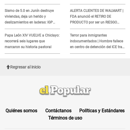
sismo, según IGP?
sobre su muerte para EVITAR
COBROS
Sismo de 5.0 en Junín destruye
ALERTA CLIENTES DE WALMART |
viviendas, deja un herido y
FDA anunció el RETIRO DE
deslizamientos en laderas: IGP
PRODUCTO por ser un RIESGO
alerta sobre posibles réplicas
MORTAL para consumidores: ¿Cuál
es?
Papa León XIV VUELVE a Chiclayo:
Terror para inmigrantes
recorrerá seis lugares que
indocumentados | Hombre fallece
marcaron su historia pastoral
en centro de detención del ICE tras
sufrir una "emergencia médica"
Regresar al inicio
Quiénes somos
Contáctanos
Políticas y Estándares
Términos de uso