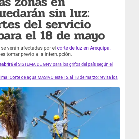
tas zonas en
uedarán sin luz:
tes del servicio
ara el 18 de mayo
 se verán afectadas por el
corte de luz en Arequipa,
s tomar previo a la interrupción.
rirá el SISTEMA DE GNV para los grifos del país según el
ma! Corte de agua MASIVO este 12 al 18 de marzo: revisa los