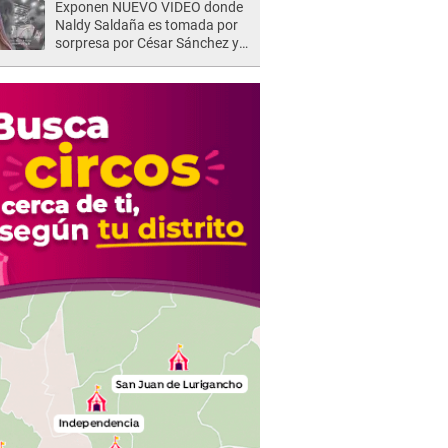
Exponen NUEVO VIDEO donde
Naldy Saldaña es tomada por
sorpresa por César Sánchez y
ella evidencia su REACCIÓN: Le
agarró la mano