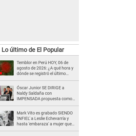
Lo último de El Popular
Temblor en Perú HOY, 06 de
agosto de 2026: ¿A qué hora y
dónde se registró el último
sismo, según IGP?
Óscar Junior SE DIRIGE a
Naldy Saldaña con
IMPENSADA propuesta como
nuevo líder de 'La Bella Luz' tras
denuncia: "Otro tipo de ley..."
Mark Vito es grabado SIENDO
'INFIEL' a Leslie Echevarría y
hasta 'embaraza' a mujer que
sería su AMANTE: "¡Eres un
desgraciado! "