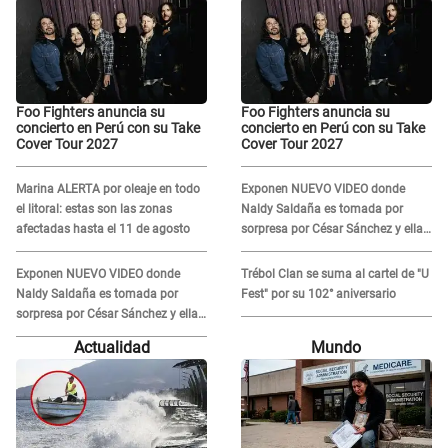
Foo Fighters anuncia su
Foo Fighters anuncia su
concierto en Perú con su Take
concierto en Perú con su Take
Cover Tour 2027
Cover Tour 2027
Marina ALERTA por oleaje en todo
Exponen NUEVO VIDEO donde
el litoral: estas son las zonas
Naldy Saldaña es tomada por
afectadas hasta el 11 de agosto
sorpresa por César Sánchez y ella
evidencia su REACCIÓN: Le agarró
la mano
Exponen NUEVO VIDEO donde
Trébol Clan se suma al cartel de "U
Naldy Saldaña es tomada por
Fest" por su 102° aniversario
sorpresa por César Sánchez y ella
evidencia su REACCIÓN: Le agarró
Actualidad
Mundo
la mano