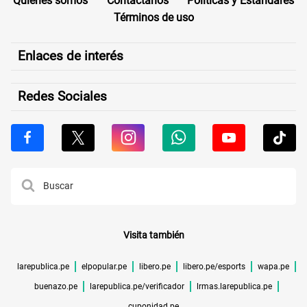
Quiénes somos
Contáctanos
Políticas y Estándares
Términos de uso
Enlaces de interés
Redes Sociales
Visita también
larepublica.pe
elpopular.pe
libero.pe
libero.pe/esports
wapa.pe
buenazo.pe
larepublica.pe/verificador
lrmas.larepublica.pe
cuponidad.pe