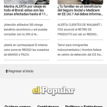
Marina ALERTA por oleaje en
¿Tu familiar es un beneficiario
todo el litoral: estas son las
del Seguro Social o Medicare
zonas afectadas hasta el 11
en EE.UU.? Así debes informar
de agosto
sobre su muerte para EVITAR
COBROS
¡Atención afiliados! SIS otorga
ALERTA CLIENTES DE WALMART |
beneficio económico y así puedes
FDA anunció el RETIRO DE
consultar con tu DNI si te
PRODUCTO por ser un RIESGO
corresponde
MORTAL para consumidores: ¿Cuál
es?
¡Alerta en Lambayeque! El intenso
Terror para inmigrantes
calor pone en RIESGO las cosechas
indocumentados | Hombre fallece
de MANGO y PALTA
en centro de detención del ICE tras
sufrir una "emergencia médica"
Regresar al inicio