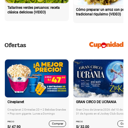
Tallarines verdes peruanos: receta
Cómo preparar un arroz con poll
clásica deliciosa (VIDEO)
tradicional riquísimo (VIDEO)
Ofertas
Cineplanet
GRAN CIRCO DE UCRANIA
Cineplanet: 2 Entradas 2D + 2 Bebidas Grandes
Gran Circo de Ucrania 2026: del 10 de Juli
+ Pop corn gigante. Lunes a Domingo
31 de Agosto en el Jockey Club-Surco
PRECIO
PRECIO
Comprar
Comp
S/
47.90
S/
32.00