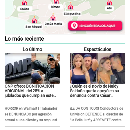
Lo más reciente
Lo último
Espectáculos
ONP ofrece BONIFICACIÓN
¿Quién es el novio de Naldy
ADICIONAL del 25% a
Saldaña que la apoyó en su
jubilados que cumplan este
denuncia contra César
REQUISITO: revisa si accedes
Sánchez y confrontó al dueño
aquí
de 'La Bella Luz'?
HORROR en Walmart | Trabajador
¡LE DA CON TODO! Conductora de
es DENUNCIADO por agresión
Univision DEFIENDE al director de
sexual a una cliente y su respuesta
'La Bella Luz' y ARREMETE contra
INDIGNÓ A TODOS
Naldy Saldaña: “Muchas