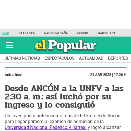
HOY:
PLAZA VEA
NALDY SALDAÑA
MUNDO
MARIO HART
SAM
ÚLTIMAS NOTICIAS
ESPECTÁCULOS
ACTUALIDAD
DEPORTES
Actualidad
24 ABR 2025 | 17:26 H
Desde ANCÓN a la UNFV a las
2:30 a. m.: así luchó por su
ingreso y lo consiguió
Un joven postulante recorrió más de 60 km desde Ancón
para llegar primero al examen de admisión de la
Universidad Nacional Federico Villarreal
y logró alcanzar