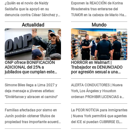
amantes...”
¿Quién es el novio de Naldy
Exponen la REACCIÓN de Korina
Saldaña que la apoyó en su
Rivadeneira tras enterarse del
denuncia contra César Sánchez y
TUMOR en la cabeza de Mario Hart:
confrontó al dueño de 'La Bella
"Ella estaba muy..."
Actualidad
Mundo
Luz'?
ONP ofrece BONIFICACIÓN
HORROR en Walmart |
ADICIONAL del 25% a
Trabajador es DENUNCIADO
jubilados que cumplan este
por agresión sexual a una
REQUISITO: revisa si accedes
cliente y su respuesta
aquí
INDIGNÓ A TODOS
Simone Biles llega a Lima 2027 y
ALERTA CONDUCTORES | Nueva
deja mensaje a jóvenes atletas:
York, Los Ángeles y Houston
“Diviértanse y abracen el camino”
ordenan PROHIBIR LICENCIAS a
quienes no presenten ESTE
DOCUMENTO
Familias afectadas por sismo en
La PEOR NOTICIA para inmigrantes
Junín podrán obtener títulos de
| Nueva York permitirá que agentes
propiedad tras importante acuerdo
del ICE si puedan CUBRIRSE EL
de Cofopri
ROSTRO