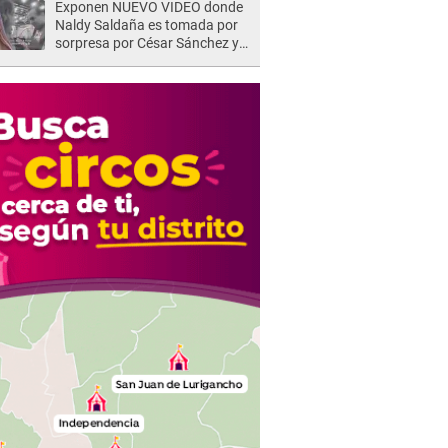
Exponen NUEVO VIDEO donde
Naldy Saldaña es tomada por
sorpresa por César Sánchez y
ella evidencia su REACCIÓN: Le
agarró la mano