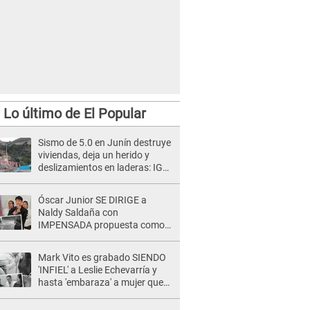
Lo último de El Popular
Sismo de 5.0 en Junín destruye
viviendas, deja un herido y
deslizamientos en laderas: IGP
alerta sobre posibles réplicas
Óscar Junior SE DIRIGE a
Naldy Saldaña con
IMPENSADA propuesta como
nuevo líder de 'La Bella Luz' tras
denuncia: "Otro tipo de ley..."
Mark Vito es grabado SIENDO
'INFIEL' a Leslie Echevarría y
hasta 'embaraza' a mujer que
sería su AMANTE: "¡Eres un
desgraciado! "