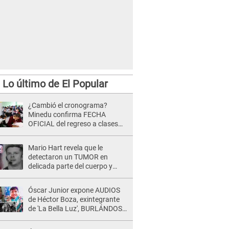
Lo último de El Popular
¿Cambió el cronograma?
Minedu confirma FECHA
OFICIAL del regreso a clases
tras vacaciones por Fiestas
Patrias 2026
Mario Hart revela que le
detectaron un TUMOR en
delicada parte del cuerpo y
expone diagnóstico: "Dolores
muy fuertes..."
Óscar Junior expone AUDIOS
de Héctor Boza, exintegrante
de 'La Bella Luz', BURLÁNDOSE
de Anely Dávila tras acusarlo
de maltrato: "Grábame..."