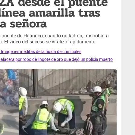
ZA desde el puente
ínea amarilla tras
a señora
l puente de Huánuco, cuando un ladrón, tras robar a
a. El video del suceso se viralizó rápidamente.
 Imágenes inéditas de la huida de criminales
lacera por robo de lingote de oro que dejó un policía muerto