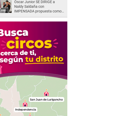
Óscar Junior SE DIRIGE a
Naldy Saldaña con
IMPENSADA propuesta como
nuevo líder de 'La Bella Luz' tras
denuncia: "Otro tipo de ley..."