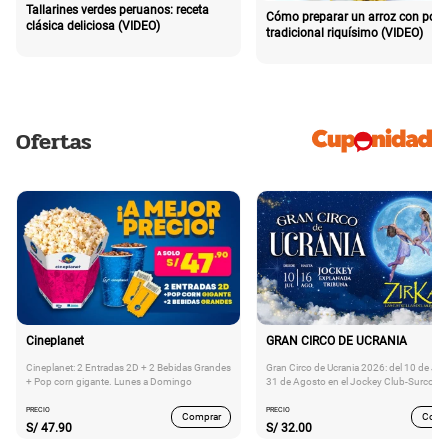
Tallarines verdes peruanos: receta
Cómo preparar un arroz con poll
clásica deliciosa (VIDEO)
tradicional riquísimo (VIDEO)
Ofertas
Cineplanet
GRAN CIRCO DE UCRANIA
Cineplanet: 2 Entradas 2D + 2 Bebidas Grandes
Gran Circo de Ucrania 2026: del 10 de Juli
+ Pop corn gigante. Lunes a Domingo
31 de Agosto en el Jockey Club-Surco
PRECIO
PRECIO
Comprar
Comp
S/
47.90
S/
32.00