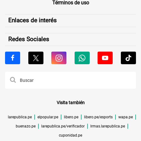
Términos de uso
Enlaces de interés
Redes Sociales
Visita también
larepublica.pe
elpopular.pe
libero.pe
libero.pe/esports
wapa.pe
buenazo.pe
larepublica.pe/verificador
lrmas.larepublica.pe
cuponidad.pe