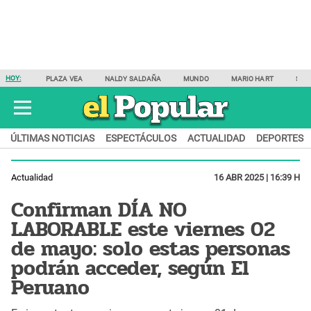
HOY:
PLAZA VEA
NALDY SALDAÑA
MUNDO
MARIO HART
SAM
ÚLTIMAS NOTICIAS
ESPECTÁCULOS
ACTUALIDAD
DEPORTES
Actualidad
16 ABR 2025 | 16:39 H
Confirman DÍA NO
LABORABLE este viernes 02
de mayo: solo estas personas
podrán acceder, según El
Peruano