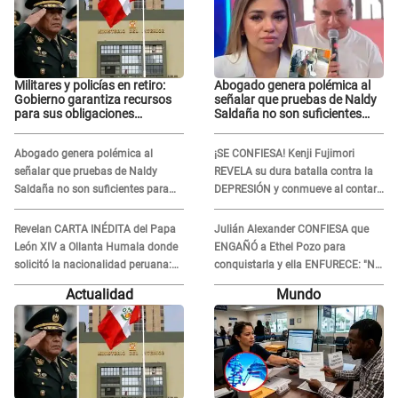
Militares y policías en retiro:
Abogado genera polémica al
Gobierno garantiza recursos
señalar que pruebas de Naldy
para sus obligaciones
Saldaña no son suficientes
previsionales
para condenar a César
Sánchez: "No justifica ser un
Abogado genera polémica al
¡SE CONFIESA! Kenji Fujimori
delito"
señalar que pruebas de Naldy
REVELA su dura batalla contra la
Saldaña no son suficientes para
DEPRESIÓN y conmueve al contar
condenar a César Sánchez: "No
qué hizo su esposa
justifica ser un delito"
Revelan CARTA INÉDITA del Papa
Julián Alexander CONFIESA que
León XIV a Ollanta Humala donde
ENGAÑÓ a Ethel Pozo para
solicitó la nacionalidad peruana:
conquistarla y ella ENFURECE: "No
"Durante toda..."
te lo voy a perdonar nunca"
Actualidad
Mundo