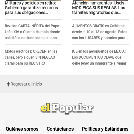
Militares y policías en retiro:
Atención inmigrantes | Uscis
Gobierno garantiza recursos
MODIFICA SUS REGLAS: Los
para sus obligaciones
trámites migratorios que
previsionales
podrían necesitar tu prueba de
ADN
Revelan CARTA INÉDITA del Papa
ALIMENTOS GRATIS en California
León XIV a Ollanta Humala donde
desde el 10 al 13 de agosto: Estos
solicitó la nacionalidad peruana:
son los LUGARES y horarios para
"Durante toda..."
recibir la ayuda
Motos eléctricas: CRECEN en las
ICE en los aeropuertos de EE.UU.:
calles, pero siguen SIN REGLAS
Los DOCUMENTOS CLAVE que
claras para su REGISTRO
debe tener un inmigrante al viajar
Regresar al inicio
Quiénes somos
Contáctanos
Políticas y Estándares