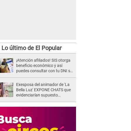
Lo último de El Popular
¡Atención afiliados! SIS otorga
beneficio económico y así
puedes consultar con tu DNI si
te corresponde
Exesposa del animador de 'La
Bella Luz' EXPONE CHATS que
evidenciarían supuesto
romance clandestino con Naldy
Saldaña, pese a tener pareja