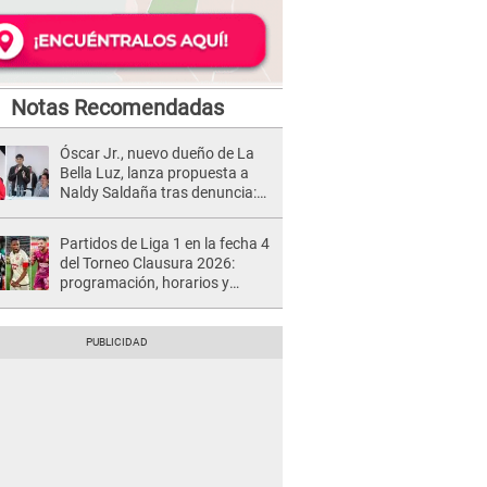
Notas Recomendadas
Óscar Jr., nuevo dueño de La
Bella Luz, lanza propuesta a
Naldy Saldaña tras denuncia:
“Va a haber otro tipo de ley”
Partidos de Liga 1 en la fecha 4
del Torneo Clausura 2026:
programación, horarios y
dónde ver