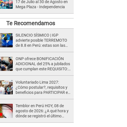
17 de Julio al 30 de Agosto en
Mega Plaza - Independencia
Te Recomendamos
SILENCIO SÍSMICO | IGP
advierte posible TERREMOTO
de 8.8 en Perú: estas son las
zonas más expuestas
ONP ofrece BONIFICACIÓN
ADICIONAL del 25% a jubilados
que cumplan este REQUISITO:
revisa si accedes aquí
Voluntariado Lima 2027:
¿Cómo postular?, requisitos y
beneficios para PARTICIPAR en
los Juegos Panamericanos
Temblor en Perú HOY, 08 de
agosto de 2026: ¿A qué hora y
dónde se registró el último
sismo, según IGP?