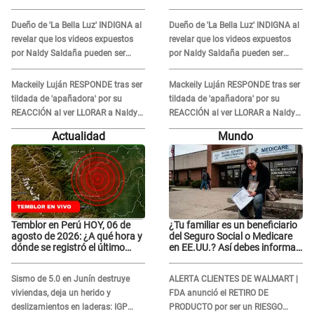
orquesta tras caso Naldy
orquesta tras caso Naldy
Saldaña: "Son errores..."
Saldaña: "Son errores..."
Dueño de 'La Bella Luz' INDIGNA al
Dueño de 'La Bella Luz' INDIGNA al
revelar que los videos expuestos
revelar que los videos expuestos
por Naldy Saldaña pueden ser
por Naldy Saldaña pueden ser
EDITADOS: "Yo tengo sus dos
EDITADOS: "Yo tengo sus dos
visitas..."
visitas..."
Mackeily Luján RESPONDE tras ser
Mackeily Luján RESPONDE tras ser
tildada de 'apañadora' por su
tildada de 'apañadora' por su
REACCIÓN al ver LLORAR a Naldy
REACCIÓN al ver LLORAR a Naldy
Saldaña tras acoso: "No sabía la
Saldaña tras acoso: "No sabía la
Actualidad
Mundo
magnitud"
magnitud"
Temblor en Perú HOY, 06 de
¿Tu familiar es un beneficiario
agosto de 2026: ¿A qué hora y
del Seguro Social o Medicare
dónde se registró el último
en EE.UU.? Así debes informar
sismo, según IGP?
sobre su muerte para EVITAR
COBROS
Sismo de 5.0 en Junín destruye
ALERTA CLIENTES DE WALMART |
viviendas, deja un herido y
FDA anunció el RETIRO DE
deslizamientos en laderas: IGP
PRODUCTO por ser un RIESGO