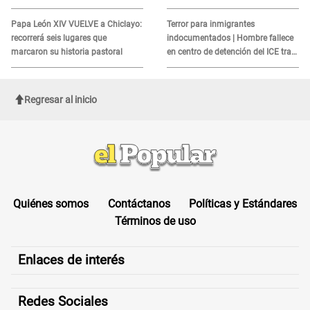
alerta sobre posibles réplicas
MORTAL para consumidores: ¿Cuál
es?
Papa León XIV VUELVE a Chiclayo:
Terror para inmigrantes
recorrerá seis lugares que
indocumentados | Hombre fallece
marcaron su historia pastoral
en centro de detención del ICE tras
sufrir una "emergencia médica"
Regresar al inicio
Quiénes somos
Contáctanos
Políticas y Estándares
Términos de uso
Enlaces de interés
Redes Sociales