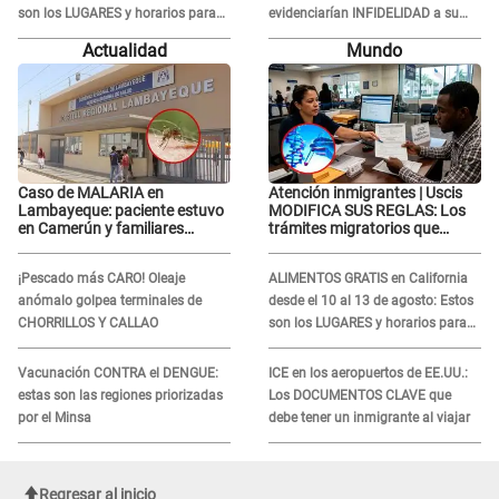
son los LUGARES y horarios para
evidenciarían INFIDELIDAD a su
recibir la ayuda
novio con animador de 'La Bella
Actualidad
Mundo
Luz': "Un día..."
Caso de MALARIA en
Atención inmigrantes | Uscis
Lambayeque: paciente estuvo
MODIFICA SUS REGLAS: Los
en Camerún y familiares
trámites migratorios que
denuncian demora en
podrían necesitar tu prueba de
tratamiento
ADN
¡Pescado más CARO! Oleaje
ALIMENTOS GRATIS en California
anómalo golpea terminales de
desde el 10 al 13 de agosto: Estos
CHORRILLOS Y CALLAO
son los LUGARES y horarios para
recibir la ayuda
Vacunación CONTRA el DENGUE:
ICE en los aeropuertos de EE.UU.:
estas son las regiones priorizadas
Los DOCUMENTOS CLAVE que
por el Minsa
debe tener un inmigrante al viajar
Regresar al inicio