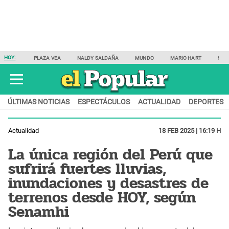
HOY:
PLAZA VEA
NALDY SALDAÑA
MUNDO
MARIO HART
SAM
ÚLTIMAS NOTICIAS
ESPECTÁCULOS
ACTUALIDAD
DEPORTES
Actualidad
18 FEB 2025 | 16:19 H
La única región del Perú que
sufrirá fuertes lluvias,
inundaciones y desastres de
terrenos desde HOY, según
Senamhi