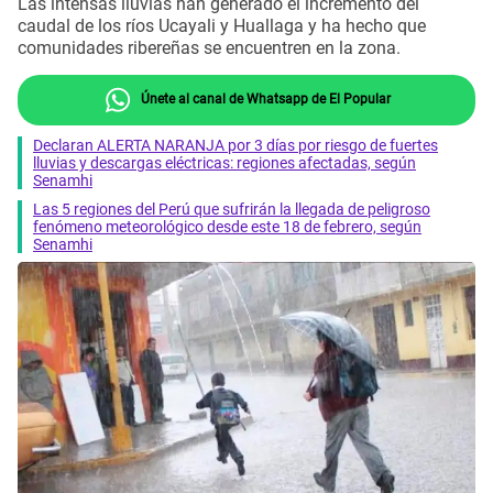
Las intensas lluvias han generado el incremento del
caudal de los ríos Ucayali y Huallaga y ha hecho que
comunidades ribereñas se encuentren en la zona.
Únete al canal de Whatsapp de El Popular
Declaran ALERTA NARANJA por 3 días por riesgo de fuertes
lluvias y descargas eléctricas: regiones afectadas, según
Senamhi
Las 5 regiones del Perú que sufrirán la llegada de peligroso
fenómeno meteorológico desde este 18 de febrero, según
Senamhi