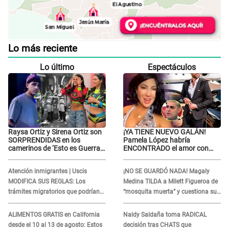
Lo más reciente
Lo último
Espectáculos
Raysa Ortiz y Sirena Ortiz son
¡YA TIENE NUEVO GALÁN!
SORPRENDIDAS en los
Pamela López habría
camerinos de ‘Esto es Guerra’
ENCONTRADO el amor con
tras FUERTE
joven empresario y Pati Lorena
ENFRENTAMIENTO con
la ECHA en VIVO
Atención inmigrantes | Uscis
¡NO SE GUARDÓ NADA! Magaly
Gabriel Moisés: “Gracias”
MODIFICA SUS REGLAS: Los
Medina TILDA a Milett Figueroa de
trámites migratorios que podrían
“mosquita muerta” y cuestiona su
necesitar tu prueba de ADN
RECONCILIACIÓN con Marcelo
Tinelli en TV argentina
ALIMENTOS GRATIS en California
Naldy Saldaña toma RADICAL
desde el 10 al 13 de agosto: Estos
decisión tras CHATS que