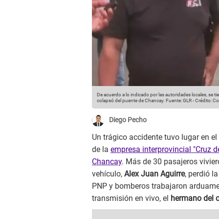
De acuerdo a lo indicado por las autoridades locales, se ti
colapsó del puente de Chancay.
Fuente: GLR
-
Crédito: C
Diego Pecho
Un trágico accidente tuvo lugar en e
de la
empresa interprovincial "Cruz d
Chancay
. Más de 30 pasajeros vivie
vehículo,
Alex Juan Aguirre
, perdió l
PNP y bomberos trabajaron arduament
transmisión en vivo, el
hermano del 