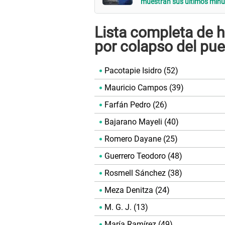
muestran sus últimos minu
Lista completa de h
por colapso del pu
Pacotapie Isidro (52)
Mauricio Campos (39)
Farfán Pedro (26)
Bajarano Mayeli (40)
Romero Dayane (25)
Guerrero Teodoro (48)
Rosmell Sánchez (38)
Meza Denitza (24)
M. G. J. (13)
María Ramírez (49)