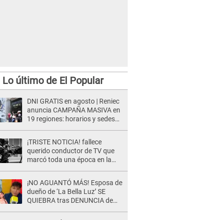
Lo último de El Popular
DNI GRATIS en agosto | Reniec
anuncia CAMPAÑA MASIVA en
19 regiones: horarios y sedes
oficiales
¡TRISTE NOTICIA! fallece
querido conductor de TV que
marcó toda una época en la
pantalla chica, así fue su
repentino adiós
¡NO AGUANTÓ MÁS! Esposa de
dueño de ‘La Bella Luz’ SE
QUIEBRA tras DENUNCIA de
Héctor Boza y ARREMETE
contra Claudia Salazar