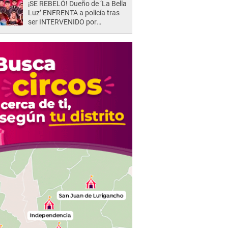
¡SE REBELÓ! Dueño de ‘La Bella
Luz’ ENFRENTA a policía tras
ser INTERVENIDO por
miccionar en la vía pública: “Lo
hice por necesidad”