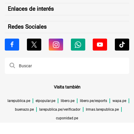
Enlaces de interés
Redes Sociales
Visita también
larepublica.pe
elpopular.pe
libero.pe
libero.pe/esports
wapa.pe
buenazo.pe
larepublica.pe/verificador
lrmas.larepublica.pe
cuponidad.pe
©TODOS LOS DERECHOS RESERVADOS -
2026