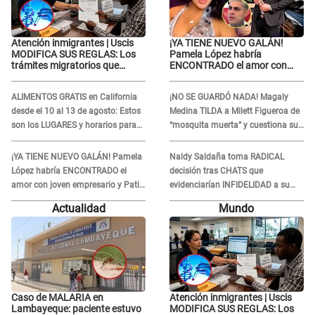
Atención inmigrantes | Uscis
¡YA TIENE NUEVO GALÁN!
MODIFICA SUS REGLAS: Los
Pamela López habría
trámites migratorios que
ENCONTRADO el amor con
podrían necesitar tu prueba de
joven empresario y Pati Lorena
ADN
la ECHA en VIVO
ALIMENTOS GRATIS en California
¡NO SE GUARDÓ NADA! Magaly
desde el 10 al 13 de agosto: Estos
Medina TILDA a Milett Figueroa de
son los LUGARES y horarios para
“mosquita muerta” y cuestiona su
recibir la ayuda
RECONCILIACIÓN con Marcelo
Tinelli en TV argentina
¡YA TIENE NUEVO GALÁN! Pamela
Naldy Saldaña toma RADICAL
López habría ENCONTRADO el
decisión tras CHATS que
amor con joven empresario y Pati
evidenciarían INFIDELIDAD a su
Lorena la ECHA en VIVO
novio con animador de 'La Bella
Actualidad
Mundo
Luz': "Un día..."
Caso de MALARIA en
Atención inmigrantes | Uscis
Lambayeque: paciente estuvo
MODIFICA SUS REGLAS: Los