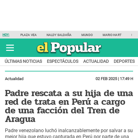
HOY:
PLAZA VEA
NALDY SALDAÑA
MUNDO
MARIO HART
SAM
ÚLTIMAS NOTICIAS
ESPECTÁCULOS
ACTUALIDAD
DEPORTES
Actualidad
02 FEB 2025 | 17:49 H
Padre rescata a su hija de una
red de trata en Perú a cargo
de una facción del Tren de
Aragua
Padre venezolano luchó inalcanzablemente por salvar a su
mejor hija que estuvo capturada en Perú por parte de una