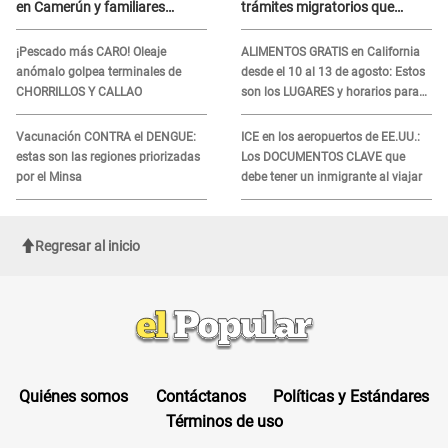
en Camerún y familiares
trámites migratorios que
denuncian demora en
podrían necesitar tu prueba de
tratamiento
ADN
¡Pescado más CARO! Oleaje
ALIMENTOS GRATIS en California
anómalo golpea terminales de
desde el 10 al 13 de agosto: Estos
CHORRILLOS Y CALLAO
son los LUGARES y horarios para
recibir la ayuda
Vacunación CONTRA el DENGUE:
ICE en los aeropuertos de EE.UU.:
estas son las regiones priorizadas
Los DOCUMENTOS CLAVE que
por el Minsa
debe tener un inmigrante al viajar
Regresar al inicio
Quiénes somos
Contáctanos
Políticas y Estándares
Términos de uso