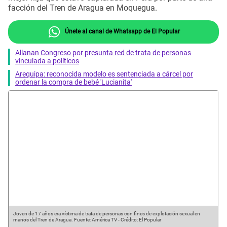
facción del Tren de Aragua en Moquegua.
Únete al canal de Whatsapp de El Popular
Allanan Congreso por presunta red de trata de personas
vinculada a políticos
Arequipa: reconocida modelo es sentenciada a cárcel por
ordenar la compra de bebé 'Lucianita'
Joven de 17 años era víctima de trata de personas con fines de explotación sexual en
manos del Tren de Aragua.
Fuente: América TV
-
Crédito: El Popular