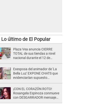
Lo último de El Popular
Plaza Vea anuncia CIERRE
TOTAL de sus tiendas a nivel
nacional durante el 12 de
agosto por este MOTIVO
Exesposa del animador de 'La
Bella Luz' EXPONE CHATS que
evidenciarían supuesto
romance clandestino con Naldy
Saldaña, pese a tener pareja
¡CON EL CORAZÓN ROTO!
Rosangela Espinoza conmueve
con DESGARRADOR mensaje
tras terrible pérdida: "Descansa
en paz..."