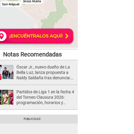
Notas Recomendadas
Óscar Jr., nuevo dueño de La
Bella Luz, lanza propuesta a
Naldy Saldaña tras denuncia:
“Va a haber otro tipo de ley”
Partidos de Liga 1 en la fecha 4
del Torneo Clausura 2026:
programación, horarios y
dónde ver