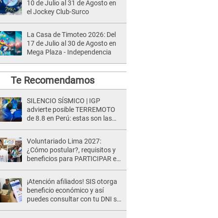
10 de Julio al 31 de Agosto en
el Jockey Club-Surco
La Casa de Timoteo 2026: Del
17 de Julio al 30 de Agosto en
Mega Plaza - Independencia
Te Recomendamos
SILENCIO SÍSMICO | IGP
advierte posible TERREMOTO
de 8.8 en Perú: estas son las
zonas más expuestas
Voluntariado Lima 2027:
¿Cómo postular?, requisitos y
beneficios para PARTICIPAR en
los Juegos Panamericanos
¡Atención afiliados! SIS otorga
beneficio económico y así
puedes consultar con tu DNI si
te corresponde