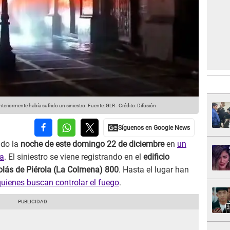
nteriormente había sufrido un siniestro.
Fuente: GLR
-
Crédito: Difusión
ado la
noche de este domingo 22 de diciembre
en
un
ma
. El siniestro se viene registrando en el
edificio
olás de Piérola (La Colmena) 800
. Hasta el lugar han
uienes buscan controlar el fuego
.