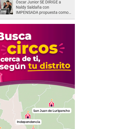
Óscar Junior SE DIRIGE a
Naldy Saldaña con
IMPENSADA propuesta como
nuevo líder de 'La Bella Luz' tras
denuncia: "Otro tipo de ley..."