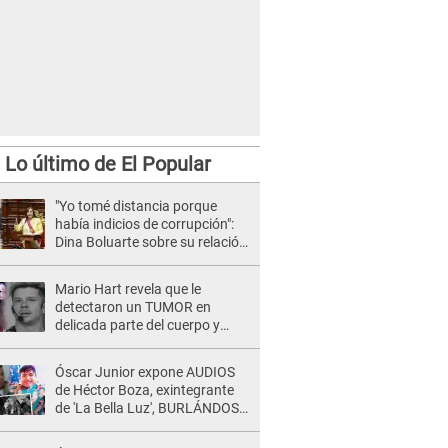
Lo último de El Popular
"Yo tomé distancia porque
había indicios de corrupción":
Dina Boluarte sobre su relación
con Pedro Castillo [VIDEO]
Mario Hart revela que le
detectaron un TUMOR en
delicada parte del cuerpo y
expone diagnóstico: "Dolores
muy fuertes..."
Óscar Junior expone AUDIOS
de Héctor Boza, exintegrante
de 'La Bella Luz', BURLÁNDOSE
de Anely Dávila tras acusarlo
de maltrato: "Grábame..."