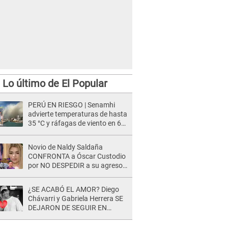
Lo último de El Popular
PERÚ EN RIESGO | Senamhi
advierte temperaturas de hasta
35 °C y ráfagas de viento en 6
regiones del país
Novio de Naldy Saldaña
CONFRONTA a Óscar Custodio
por NO DESPEDIR a su agresor
y él da INDIGNANTE respuesta:
"Nadie me dice qué hacer"
¿SE ACABÓ EL AMOR? Diego
Chávarri y Gabriela Herrera SE
DEJARON DE SEGUIR EN
INSTAGRAM y él ANUNCIÓ SU
RENUNCIA A SU PODCAST