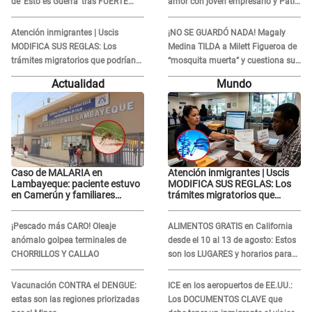
de ‘Esto es Guerra’ tras FUERTE
amor con joven empresario y Pati
ENFRENTAMIENTO con Gabriel
Lorena la ECHA en VIVO
Moisés: “Gracias”
Atención inmigrantes | Uscis
¡NO SE GUARDÓ NADA! Magaly
MODIFICA SUS REGLAS: Los
Medina TILDA a Milett Figueroa de
trámites migratorios que podrían
“mosquita muerta” y cuestiona su
necesitar tu prueba de ADN
RECONCILIACIÓN con Marcelo
Actualidad
Mundo
Tinelli en TV argentina
Caso de MALARIA en
Atención inmigrantes | Uscis
Lambayeque: paciente estuvo
MODIFICA SUS REGLAS: Los
en Camerún y familiares
trámites migratorios que
denuncian demora en
podrían necesitar tu prueba de
tratamiento
ADN
¡Pescado más CARO! Oleaje
ALIMENTOS GRATIS en California
anómalo golpea terminales de
desde el 10 al 13 de agosto: Estos
CHORRILLOS Y CALLAO
son los LUGARES y horarios para
recibir la ayuda
Vacunación CONTRA el DENGUE:
ICE en los aeropuertos de EE.UU.:
estas son las regiones priorizadas
Los DOCUMENTOS CLAVE que