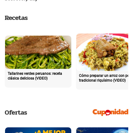
Recetas
Tallarines verdes peruanos: receta
Cómo preparar un arroz con poll
clásica deliciosa (VIDEO)
tradicional riquísimo (VIDEO)
Ofertas