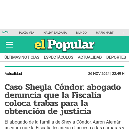
HOY:
PLAZA VEA
NALDY SALDAÑA
MUNDO
MARIO HART
SAM
ÚLTIMAS NOTICIAS
ESPECTÁCULOS
ACTUALIDAD
DEPORTES
Actualidad
26 NOV 2024 | 22:49 H
Caso Sheyla Cóndor: abogado
denuncia que la Fiscalía
coloca trabas para la
obtención de justicia
El abogado de la familia de Sheyla Cóndor, Aaron Alemán,
asegura que la Fiscalía les niega el acceso a las cámaras y