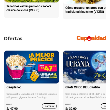
Tallarines verdes peruanos: receta
Cómo preparar un arroz con poll
clásica deliciosa (VIDEO)
tradicional riquísimo (VIDEO)
Ofertas
Cineplanet
GRAN CIRCO DE UCRANIA
Cineplanet: 2 Entradas 2D + 2 Bebidas Grandes
Gran Circo de Ucrania 2026: del 10 de Juli
+ Pop corn gigante. Lunes a Domingo
31 de Agosto en el Jockey Club-Surco
PRECIO
PRECIO
Comprar
Comp
S/
47.90
S/
32.00