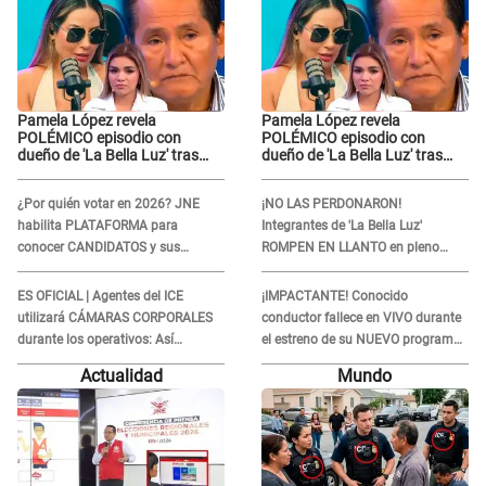
Pamela López revela
Pamela López revela
POLÉMICO episodio con
POLÉMICO episodio con
dueño de 'La Bella Luz' tras
dueño de 'La Bella Luz' tras
denuncia de Naldy Saldaña:
denuncia de Naldy Saldaña:
"Se acercó..."
"Se acercó..."
¿Por quién votar en 2026? JNE
¡NO LAS PERDONARON!
habilita PLATAFORMA para
Integrantes de 'La Bella Luz'
conocer CANDIDATOS y sus
ROMPEN EN LLANTO en pleno
propuestas
concierto y reciben FUERTES
CRÍTICAS: “La víctima ...”
ES OFICIAL | Agentes del ICE
¡IMPACTANTE! Conocido
utilizará CÁMARAS CORPORALES
conductor fallece en VIVO durante
durante los operativos: Así
el estreno de su NUEVO programa:
afectará a inmigrantes
así fueron sus últimos segundos al
Actualidad
Mundo
aire