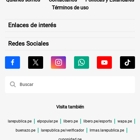
Términos de uso
Enlaces de interés
Redes Sociales
Visita también
larepublica.pe
elpopular.pe
libero.pe
libero.pe/esports
wapa.pe
buenazo.pe
larepublica.pe/verificador
lrmas.larepublica.pe
cuponidad.pe