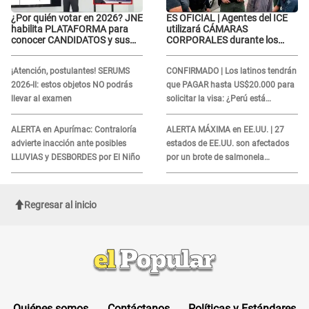
¿Por quién votar en 2026? JNE
ES OFICIAL | Agentes del ICE
habilita PLATAFORMA para
utilizará CÁMARAS
conocer CANDIDATOS y sus
CORPORALES durante los
propuestas
operativos: Así afectará a
inmigrantes
¡Atención, postulantes! SERUMS
CONFIRMADO | Los latinos tendrán
2026-II: estos objetos NO podrás
que PAGAR hasta US$20.000 para
llevar al examen
solicitar la visa: ¿Perú está
incluido?
ALERTA en Apurímac: Contraloría
ALERTA MÁXIMA en EE.UU. | 27
advierte inacción ante posibles
estados de EE.UU. son afectados
LLUVIAS y DESBORDES por El Niño
por un brote de salmonela
relacionado a un producto MUY
UTILIZADO
Regresar al inicio
Quiénes somos
Contáctanos
Políticas y Estándares