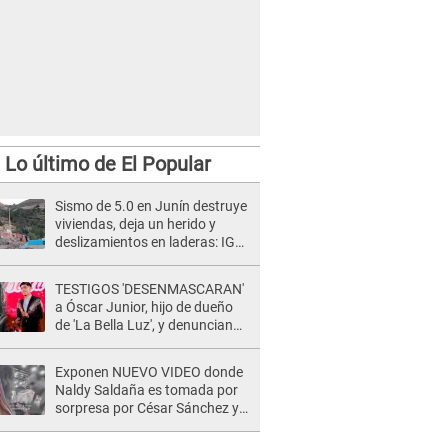
Lo último de El Popular
Sismo de 5.0 en Junín destruye
viviendas, deja un herido y
deslizamientos en laderas: IGP
alerta sobre posibles réplicas
TESTIGOS 'DESENMASCARAN'
a Óscar Junior, hijo de dueño
de 'La Bella Luz', y denuncian
maltratos en la orquesta: "Los
humilla..."
Exponen NUEVO VIDEO donde
Naldy Saldaña es tomada por
sorpresa por César Sánchez y
ella evidencia su REACCIÓN: Le
agarró la mano