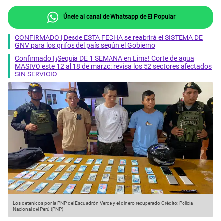
Únete al canal de Whatsapp de El Popular
CONFIRMADO | Desde ESTA FECHA se reabrirá el SISTEMA DE
GNV para los grifos del país según el Gobierno
Confirmado | ¡Sequía DE 1 SEMANA en Lima! Corte de agua
MASIVO este 12 al 18 de marzo: revisa los 52 sectores afectados
SIN SERVICIO
Los detenidos por la PNP del Escuadrón Verde y el dinero recuperado
Crédito: Policía
Nacional del Perú (PNP)