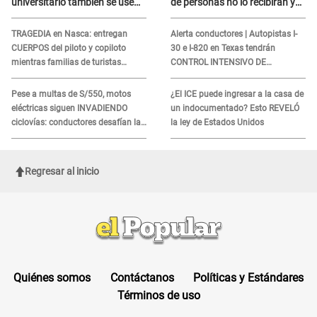
universitario también se use
de personas no lo recibirán y
sábados, domingos y feriados
ESTOS INMIGRANTES ya no
califican
TRAGEDIA en Nasca: entregan
Alerta conductores | Autopistas I-
CUERPOS del piloto y copiloto
30 e I-820 en Texas tendrán
mientras familias de turistas
CONTROL INTENSIVO DE
esperan identificación
SEGURIDAD: Estas serán las
HORAS CRÍTICAS
Pese a multas de S/550, motos
¿El ICE puede ingresar a la casa de
eléctricas siguen INVADIENDO
un indocumentado? Esto REVELÓ
ciclovías: conductores desafían las
la ley de Estados Unidos
nuevas reglas
Regresar al inicio
Quiénes somos
Contáctanos
Políticas y Estándares
Términos de uso