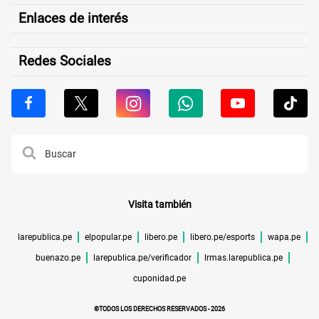
Enlaces de interés
Redes Sociales
Visita también
larepublica.pe
elpopular.pe
libero.pe
libero.pe/esports
wapa.pe
buenazo.pe
larepublica.pe/verificador
lrmas.larepublica.pe
cuponidad.pe
©TODOS LOS DERECHOS RESERVADOS -
2026