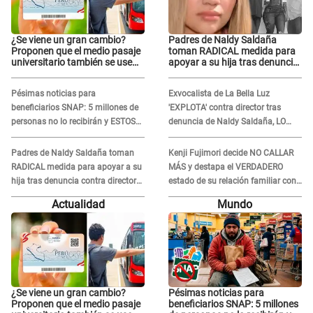
¿Se viene un gran cambio?
Padres de Naldy Saldaña
Proponen que el medio pasaje
toman RADICAL medida para
universitario también se use
apoyar a su hija tras denuncia
sábados, domingos y feriados
contra director musical de La
Bella Luz: "Esto no se va a
Pésimas noticias para
Exvocalista de La Bella Luz
quedar así"
beneficiarios SNAP: 5 millones de
'EXPLOTA' contra director tras
personas no lo recibirán y ESTOS
denuncia de Naldy Saldaña, LO
INMIGRANTES ya no califican
INSULTA y lanza GRAVE
advertencia: "Falta que rueden dos
Padres de Naldy Saldaña toman
Kenji Fujimori decide NO CALLAR
cabezas más"
RADICAL medida para apoyar a su
MÁS y destapa el VERDADERO
hija tras denuncia contra director
estado de su relación familiar con
musical de La Bella Luz: "Esto no
Keiko Fujimori: "Mi familia es Érika,
Actualidad
Mundo
se va a quedar así"
mi suegra..."
¿Se viene un gran cambio?
Pésimas noticias para
Proponen que el medio pasaje
beneficiarios SNAP: 5 millones