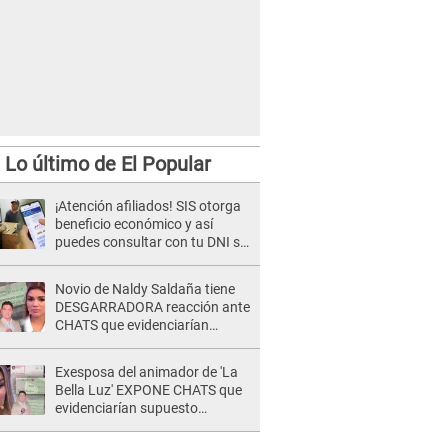
Lo último de El Popular
¡Atención afiliados! SIS otorga
beneficio económico y así
puedes consultar con tu DNI si
te corresponde
Novio de Naldy Saldaña tiene
DESGARRADORA reacción ante
CHATS que evidenciarían
INFIDELIDAD con animador de
'La Bella Luz': "Se puso..."
Exesposa del animador de 'La
Bella Luz' EXPONE CHATS que
evidenciarían supuesto
romance clandestino con Naldy
Saldaña, pese a tener pareja