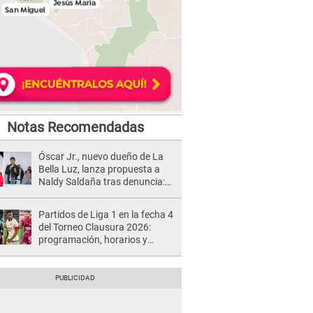
Notas Recomendadas
Óscar Jr., nuevo dueño de La
Bella Luz, lanza propuesta a
Naldy Saldaña tras denuncia:
“Va a haber otro tipo de ley”
Partidos de Liga 1 en la fecha 4
del Torneo Clausura 2026:
programación, horarios y
dónde ver