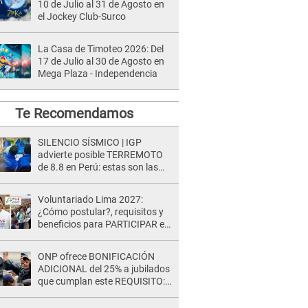
10 de Julio al 31 de Agosto en
el Jockey Club-Surco
La Casa de Timoteo 2026: Del
17 de Julio al 30 de Agosto en
Mega Plaza - Independencia
Te Recomendamos
SILENCIO SÍSMICO | IGP
advierte posible TERREMOTO
de 8.8 en Perú: estas son las
zonas más expuestas
Voluntariado Lima 2027:
¿Cómo postular?, requisitos y
beneficios para PARTICIPAR en
los Juegos Panamericanos
ONP ofrece BONIFICACIÓN
ADICIONAL del 25% a jubilados
que cumplan este REQUISITO:
revisa si accedes aquí