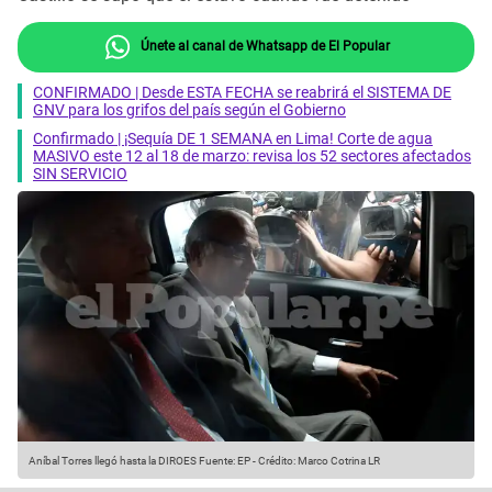
Únete al canal de Whatsapp de El Popular
CONFIRMADO | Desde ESTA FECHA se reabrirá el SISTEMA DE
GNV para los grifos del país según el Gobierno
Confirmado | ¡Sequía DE 1 SEMANA en Lima! Corte de agua
MASIVO este 12 al 18 de marzo: revisa los 52 sectores afectados
SIN SERVICIO
Aníbal Torres llegó hasta la DIROES
Fuente: EP
-
Crédito: Marco Cotrina LR