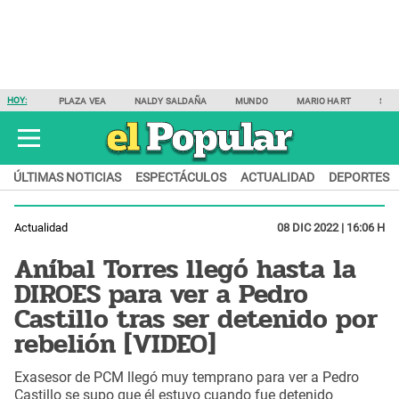
HOY:
PLAZA VEA
NALDY SALDAÑA
MUNDO
MARIO HART
SAM
ÚLTIMAS NOTICIAS
ESPECTÁCULOS
ACTUALIDAD
DEPORTES
Actualidad
08 DIC 2022 | 16:06 H
Aníbal Torres llegó hasta la
DIROES para ver a Pedro
Castillo tras ser detenido por
rebelión [VIDEO]
Exasesor de PCM llegó muy temprano para ver a Pedro
Castillo se supo que él estuvo cuando fue detenido