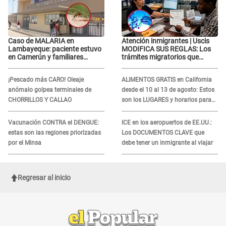
Caso de MALARIA en
Atención inmigrantes | Uscis
Lambayeque: paciente estuvo
MODIFICA SUS REGLAS: Los
en Camerún y familiares
trámites migratorios que
denuncian demora en
podrían necesitar tu prueba de
tratamiento
ADN
¡Pescado más CARO! Oleaje
ALIMENTOS GRATIS en California
anómalo golpea terminales de
desde el 10 al 13 de agosto: Estos
CHORRILLOS Y CALLAO
son los LUGARES y horarios para
recibir la ayuda
Vacunación CONTRA el DENGUE:
ICE en los aeropuertos de EE.UU.:
estas son las regiones priorizadas
Los DOCUMENTOS CLAVE que
por el Minsa
debe tener un inmigrante al viajar
Regresar al inicio