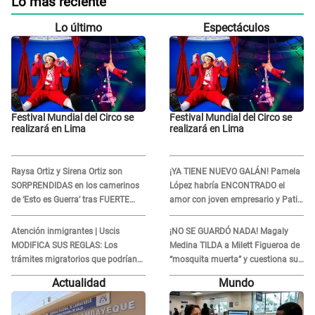
Lo más reciente
Lo último
Espectáculos
Festival Mundial del Circo se
Festival Mundial del Circo se
realizará en Lima
realizará en Lima
Raysa Ortiz y Sirena Ortiz son
¡YA TIENE NUEVO GALÁN! Pamela
SORPRENDIDAS en los camerinos
López habría ENCONTRADO el
de ‘Esto es Guerra’ tras FUERTE
amor con joven empresario y Pati
ENFRENTAMIENTO con Gabriel
Lorena la ECHA en VIVO
Moisés: “Gracias”
Atención inmigrantes | Uscis
¡NO SE GUARDÓ NADA! Magaly
MODIFICA SUS REGLAS: Los
Medina TILDA a Milett Figueroa de
trámites migratorios que podrían
“mosquita muerta” y cuestiona su
necesitar tu prueba de ADN
RECONCILIACIÓN con Marcelo
Actualidad
Mundo
Tinelli en TV argentina