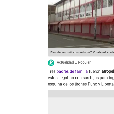
El accidente ocurrió al promediar las 7:30 de la mañana d
Actualidad El Popular
Tres
padres de familia
fueron
atrope
estos llegaban con sus hijos para in
esquina de los jirones Puno y Liberta