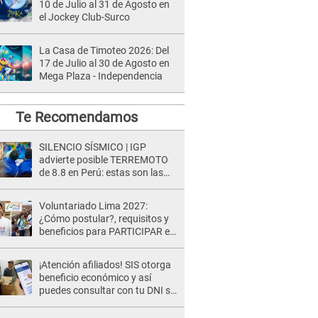
10 de Julio al 31 de Agosto en
el Jockey Club-Surco
La Casa de Timoteo 2026: Del
17 de Julio al 30 de Agosto en
Mega Plaza - Independencia
Te Recomendamos
SILENCIO SÍSMICO | IGP
advierte posible TERREMOTO
de 8.8 en Perú: estas son las
zonas más expuestas
Voluntariado Lima 2027:
¿Cómo postular?, requisitos y
beneficios para PARTICIPAR en
los Juegos Panamericanos
¡Atención afiliados! SIS otorga
beneficio económico y así
puedes consultar con tu DNI si
te corresponde