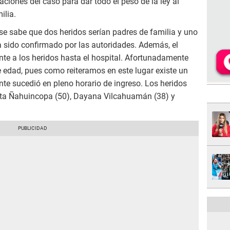
aciones del caso para dar todo el peso de la ley al
ilia.
e sabe que dos heridos serían padres de familia y uno
a sido confirmado por las autoridades. Además, el
e a los heridos hasta el hospital. Afortunadamente
 edad, pues como reiteramos en este lugar existe un
nte sucedió en pleno horario de ingreso. Los heridos
ita Ñahuincopa (50), Dayana Vilcahuamán (38) y