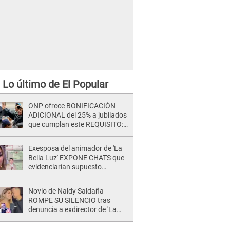
Lo último de El Popular
ONP ofrece BONIFICACIÓN
ADICIONAL del 25% a jubilados
que cumplan este REQUISITO:
revisa si accedes aquí
Exesposa del animador de 'La
Bella Luz' EXPONE CHATS que
evidenciarían supuesto
romance clandestino con Naldy
Saldaña, pese a tener pareja
Novio de Naldy Saldaña
ROMPE SU SILENCIO tras
denuncia a exdirector de 'La
Bella Luz': "Me basta con que
ella esté bien"