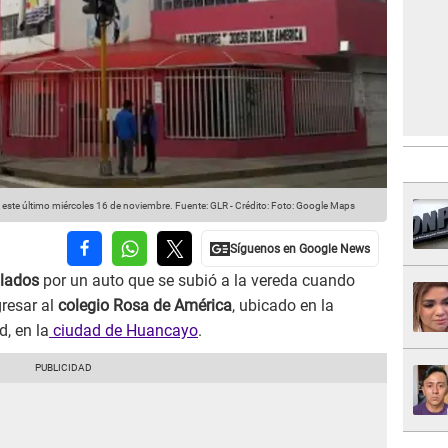
e este último miércoles 16 de noviembre.
Fuente: GLR
-
Crédito: Foto: Google Maps
llados
por un auto que se subió a la vereda cuando
gresar al
colegio Rosa de América
, ubicado en la
d, en la
ciudad de Huancayo
.