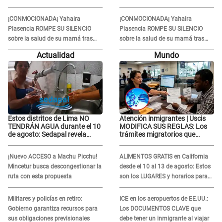
una gran mujer”
una gran mujer”
¡CONMOCIONADA¡ Yahaira
¡CONMOCIONADA¡ Yahaira
Plasencia ROMPE SU SILENCIO
Plasencia ROMPE SU SILENCIO
sobre la salud de su mamá tras
sobre la salud de su mamá tras
APARECER en centro oncológico:
APARECER en centro oncológico:
Actualidad
Mundo
“La oración tiene poder”
“La oración tiene poder”
Estos distritos de Lima NO
Atención inmigrantes | Uscis
TENDRÁN AGUA durante el 10
MODIFICA SUS REGLAS: Los
de agosto: Sedapal revela
trámites migratorios que
horarios oficiales
podrían necesitar tu prueba de
ADN
¡Nuevo ACCESO a Machu Picchu!
ALIMENTOS GRATIS en California
Mincetur busca descongestionar la
desde el 10 al 13 de agosto: Estos
ruta con esta propuesta
son los LUGARES y horarios para
recibir la ayuda
Militares y policías en retiro:
ICE en los aeropuertos de EE.UU.:
Gobierno garantiza recursos para
Los DOCUMENTOS CLAVE que
sus obligaciones previsionales
debe tener un inmigrante al viajar