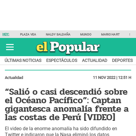
HOY:
PLAZA VEA
NALDY SALDAÑA
MUNDO
MARIO HART
SAM
ÚLTIMAS NOTICIAS
ESPECTÁCULOS
ACTUALIDAD
DEPORTES
Actualidad
11 NOV 2022 | 12:51 H
“Salió o casi descendió sobre
el Océano Pacífico”: Captan
gigantesca anomalía frente a
las costas de Perú [VIDEO]
El video de la enorme anomalía ha sido difundido en
Twitter e indicaron que la Nasa eliminó los datos