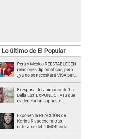
Lo último de El Popular
Perú y México REESTABLECEN
relaciones diplomáticas, pero
¿ya no se necesitará VISA para
viajar?
Exesposa del animador de 'La
Bella Luz' EXPONE CHATS que
evidenciarían supuesto
romance clandestino con Naldy
Saldaña, pese a tener pareja
Exponen la REACCIÓN de
Korina Rivadeneira tras
enterarse del TUMOR en la
cabeza de Mario Hart: "Ella
estaba muy..."