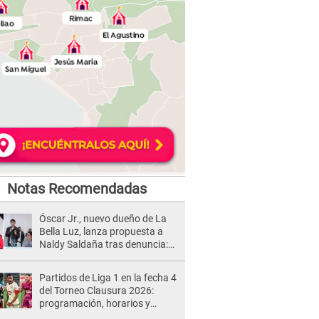
Notas Recomendadas
Óscar Jr., nuevo dueño de La
Bella Luz, lanza propuesta a
Naldy Saldaña tras denuncia:
“Va a haber otro tipo de ley”
Partidos de Liga 1 en la fecha 4
del Torneo Clausura 2026:
programación, horarios y
dónde ver