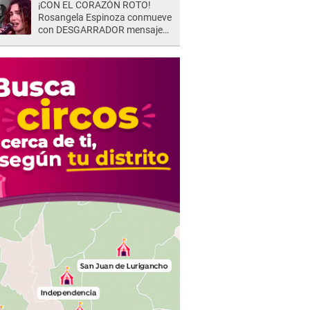
¡CON EL CORAZÓN ROTO!
Rosangela Espinoza conmueve
con DESGARRADOR mensaje
tras terrible pérdida: "Descansa
en paz..."