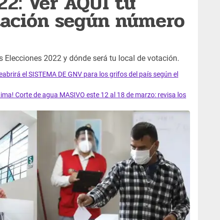
22: Ver AQUÍ tu
tación según número
s Elecciones 2022 y dónde será tu local de votación.
rirá el SISTEMA DE GNV para los grifos del país según el
ma! Corte de agua MASIVO este 12 al 18 de marzo: revisa los