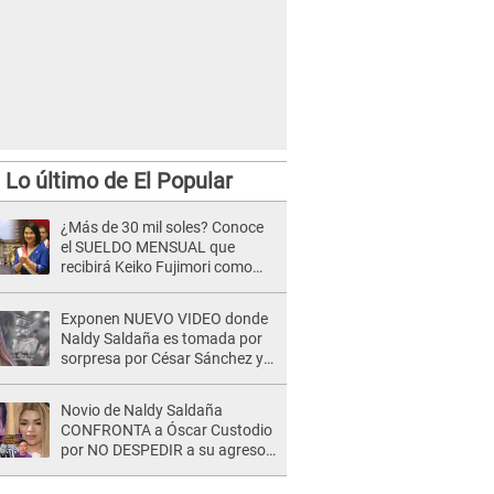
Lo último de El Popular
¿Más de 30 mil soles? Conoce
el SUELDO MENSUAL que
recibirá Keiko Fujimori como
Presidenta de la República
Exponen NUEVO VIDEO donde
Naldy Saldaña es tomada por
sorpresa por César Sánchez y
ella evidencia su REACCIÓN: Le
agarró la mano
Novio de Naldy Saldaña
CONFRONTA a Óscar Custodio
por NO DESPEDIR a su agresor
y él da INDIGNANTE respuesta:
"Nadie me dice qué hacer"