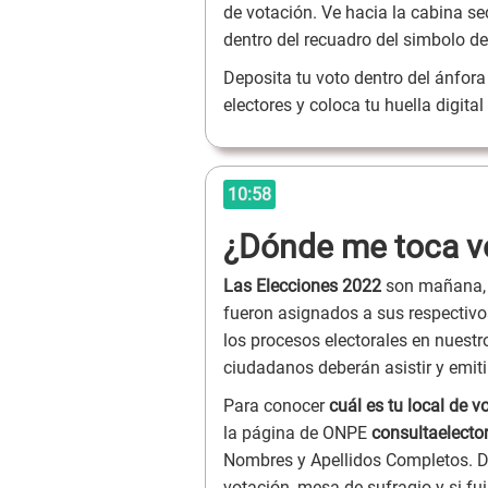
de votación. Ve hacia la cabina s
dentro del recuadro del simbolo de
Deposita tu voto dentro del ánfora 
electores y coloca tu huella digita
10:58
¿Dónde me toca v
Las Elecciones 2022
son mañana, 
fueron asignados a sus respectivos
los procesos electorales en nuestro
ciudadanos deberán asistir y emiti
Para conocer
cuál es tu local de 
la página de ONPE
consultaelecto
Nombres y Apellidos Completos. De
votación, mesa de sufragio y si f