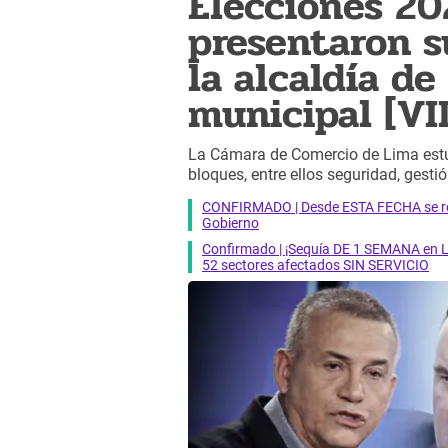
Elecciones 20
presentaron s
la alcaldía de
municipal [VI
La Cámara de Comercio de Lima estu
bloques, entre ellos seguridad, gestió
CONFIRMADO | Desde ESTA FECHA se reab
Gobierno
Confirmado | ¡Sequía DE 1 SEMANA en Li
52 sectores afectados SIN SERVICIO