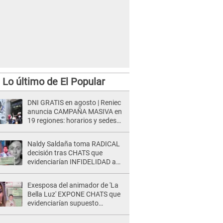
Lo último de El Popular
DNI GRATIS en agosto | Reniec
anuncia CAMPAÑA MASIVA en
19 regiones: horarios y sedes
oficiales
Naldy Saldaña toma RADICAL
decisión tras CHATS que
evidenciarían INFIDELIDAD a
su novio con animador de 'La
Bella Luz': "Un día..."
Exesposa del animador de 'La
Bella Luz' EXPONE CHATS que
evidenciarían supuesto
romance clandestino con Naldy
Saldaña, pese a tener pareja