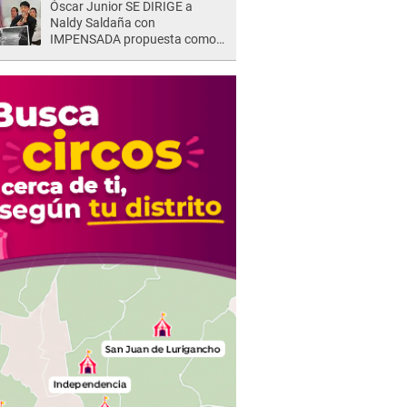
Óscar Junior SE DIRIGE a
Naldy Saldaña con
IMPENSADA propuesta como
nuevo líder de 'La Bella Luz' tras
denuncia: "Otro tipo de ley..."