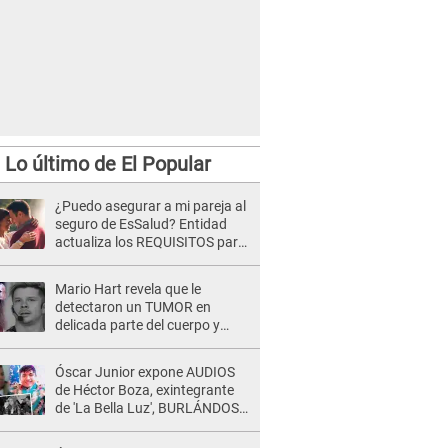
Lo último de El Popular
¿Puedo asegurar a mi pareja al
seguro de EsSalud? Entidad
actualiza los REQUISITOS para
acceder al beneficio
Mario Hart revela que le
detectaron un TUMOR en
delicada parte del cuerpo y
expone diagnóstico: "Dolores
muy fuertes..."
Óscar Junior expone AUDIOS
de Héctor Boza, exintegrante
de 'La Bella Luz', BURLÁNDOSE
de Anely Dávila tras acusarlo
de maltrato: "Grábame..."