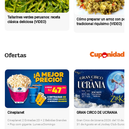
Tallarines verdes peruanos: receta
Cómo preparar un arroz con poll
clásica deliciosa (VIDEO)
tradicional riquísimo (VIDEO)
Ofertas
Cineplanet
GRAN CIRCO DE UCRANIA
Cineplanet: 2 Entradas 2D + 2 Bebidas Grandes
Gran Circo de Ucrania 2026: del 10 de Juli
+ Pop corn gigante. Lunes a Domingo
31 de Agosto en el Jockey Club-Surco