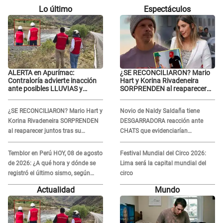
Lo último
Espectáculos
ALERTA en Apurímac:
¿SE RECONCILIARON? Mario
Contraloría advierte inacción
Hart y Korina Rivadeneira
ante posibles LLUVIAS y
SORPRENDEN al reaparecer
DESBORDES por El Niño
juntos tras su DOLOROSA
separación: “Que siempre...”
¿SE RECONCILIARON? Mario Hart y
Novio de Naldy Saldaña tiene
Korina Rivadeneira SORPRENDEN
DESGARRADORA reacción ante
al reaparecer juntos tras su
CHATS que evidenciarían
DOLOROSA separación: “Que
INFIDELIDAD con animador de 'La
siempre...”
Bella Luz': "Se puso..."
Temblor en Perú HOY, 08 de agosto
Festival Mundial del Circo 2026:
de 2026: ¿A qué hora y dónde se
Lima será la capital mundial del
registró el último sismo, según
circo
IGP?
Actualidad
Mundo