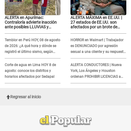
ALERTA en Apurímac:
ALERTA MÁXIMA en EE.UU. |
Contraloría advierte inacción
27 estados de EE.UU. son
ante posibles LLUVIAS y
afectados por un brote de
DESBORDES por El Niño
salmonela relacionado a un
producto MUY UTILIZADO
Temblor en Perú HOY, 08 de agosto
HORROR en Walmart | Trabajador
de 2026: ¿A qué hora y dónde se
es DENUNCIADO por agresión
registró el último sismo, según
sexual a una cliente y su respuesta
IGP?
INDIGNÓ A TODOS
Corte de agua en Lima HOY 8 de
ALERTA CONDUCTORES | Nueva
agosto: conoce los distritos y
York, Los Ángeles y Houston
horarios afectados por Sedapal
ordenan PROHIBIR LICENCIAS a
quienes no presenten ESTE
DOCUMENTO
Regresar al inicio