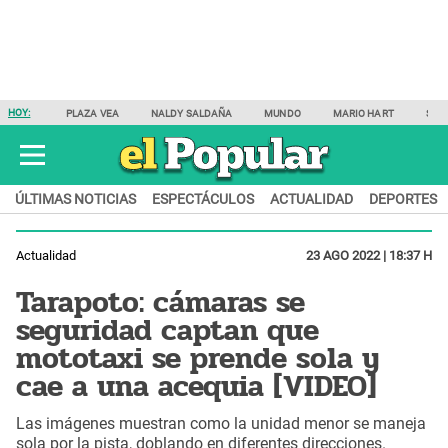
HOY:
PLAZA VEA
NALDY SALDAÑA
MUNDO
MARIO HART
SAM
ÚLTIMAS NOTICIAS
ESPECTÁCULOS
ACTUALIDAD
DEPORTES
Actualidad
23 AGO 2022 | 18:37 H
Tarapoto: cámaras se
seguridad captan que
mototaxi se prende sola y
cae a una acequia [VIDEO]
Las imágenes muestran como la unidad menor se maneja
sola por la pista, doblando en diferentes direcciones.