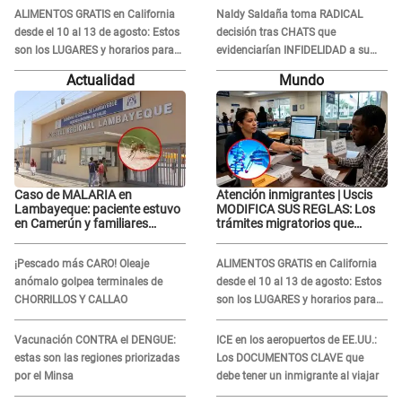
Tinelli en TV argentina
ALIMENTOS GRATIS en California
Naldy Saldaña toma RADICAL
desde el 10 al 13 de agosto: Estos
decisión tras CHATS que
son los LUGARES y horarios para
evidenciarían INFIDELIDAD a su
recibir la ayuda
novio con animador de 'La Bella
Actualidad
Mundo
Luz': "Un día..."
Caso de MALARIA en
Atención inmigrantes | Uscis
Lambayeque: paciente estuvo
MODIFICA SUS REGLAS: Los
en Camerún y familiares
trámites migratorios que
denuncian demora en
podrían necesitar tu prueba de
tratamiento
ADN
¡Pescado más CARO! Oleaje
ALIMENTOS GRATIS en California
anómalo golpea terminales de
desde el 10 al 13 de agosto: Estos
CHORRILLOS Y CALLAO
son los LUGARES y horarios para
recibir la ayuda
Vacunación CONTRA el DENGUE:
ICE en los aeropuertos de EE.UU.:
estas son las regiones priorizadas
Los DOCUMENTOS CLAVE que
por el Minsa
debe tener un inmigrante al viajar