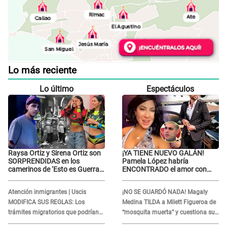
Lo más reciente
Lo último
Espectáculos
Raysa Ortiz y Sirena Ortiz son
¡YA TIENE NUEVO GALÁN!
SORPRENDIDAS en los
Pamela López habría
camerinos de ‘Esto es Guerra’
ENCONTRADO el amor con
tras FUERTE
joven empresario y Pati Lorena
ENFRENTAMIENTO con
la ECHA en VIVO
Atención inmigrantes | Uscis
¡NO SE GUARDÓ NADA! Magaly
Gabriel Moisés: “Gracias”
MODIFICA SUS REGLAS: Los
Medina TILDA a Milett Figueroa de
trámites migratorios que podrían
“mosquita muerta” y cuestiona su
necesitar tu prueba de ADN
RECONCILIACIÓN con Marcelo