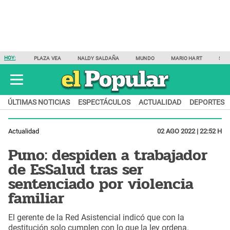
HOY:
PLAZA VEA
NALDY SALDAÑA
MUNDO
MARIO HART
SAM
ÚLTIMAS NOTICIAS
ESPECTÁCULOS
ACTUALIDAD
DEPORTES
Actualidad
02 AGO 2022 | 22:52 H
Puno: despiden a trabajador
de EsSalud tras ser
sentenciado por violencia
familiar
El gerente de la Red Asistencial indicó que con la
destitución solo cumplen con lo que la ley ordena.