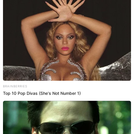
11:16
29/7/2022
FAP marcha en el Cuartel General
del Ejército
La Fuerza Aérea del Perú realiza el despliegue de
marcha en el Cuartel General del Ejército.
11:10
29/7/2022
Cadetes de la Escuela Nacional de