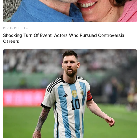
11:32
29/7/2022
Ejército del Perú presente en
Parada militar
El Ejercito del Perú marcha a lo largo del Cuartel
General del Ejército por la Parada Militar de este 29 de
julio de 2022.