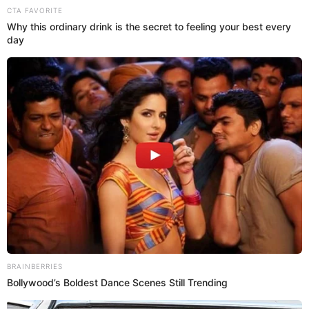
12:27
29/7/2022
Unidades Especializadas en la
PNP desfilan en Gran Parada
Militar
Las efectivas policiales de la PNP de las diferentes
unidades marchan en el Cuartel General del Ejército
del Perú en San Borja. El comandante de la Policía
Nacional del Perú, Gabriel Calderón Chuquitaype, dio
detalles sobre los integrantes de la institución que
hacen su aparición en la Parada Militar hoy viernes 29
de julio.