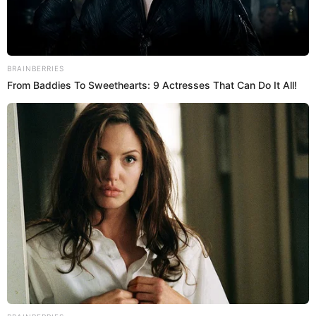
11:04
29/7/2022
Excomandos Chavín de Huántar
marchan en exteriores del Cuartel
General del Ejército
Los exhérores del Comando Chavín de Huántar
marchan en los exteriores del Cuartel General del
Ejército. Lo realizan en simultáneo que lo desarrollan
dentro de la institución castrense.