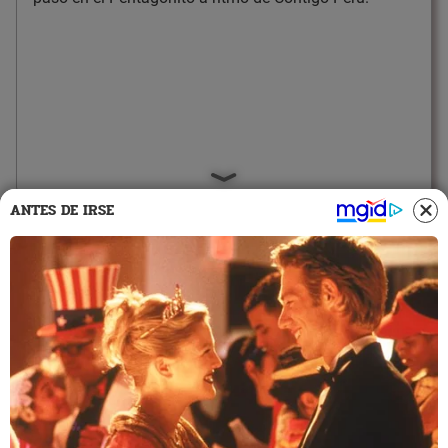
ANTES DE IRSE
12:47
29/7/2022
El Regimiento de la Caballería
"Glorioso Húsares de Junín"
ingreso a la Parada Militar
El Regimiento de la Caballería "Glorioso Húsares de
Junín". Hay que recordar que esto se hace en honor a
la Batalla de Junín en la que ejercitos realistas y