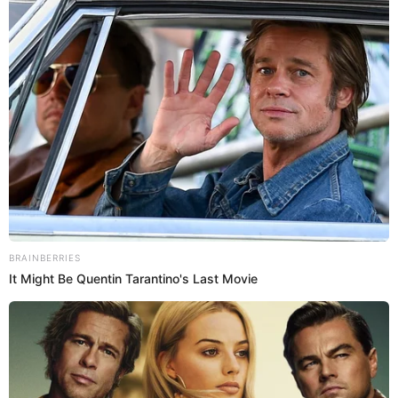
12:13
29/7/2022
PNP en la Gran Parada Militar
La Policía Nacional del Perú se hizo presente en la
Gran Parada Militar. Más de 150 integrantes de la
banda de música de la PNP está presente hoy viernes
29 de julio. Víctor José Sanabria Angulo, PNP, ha
trabajado por 3 meses para el despliegue de esta
banda en este evento patrio.
12:03
29/7/2022