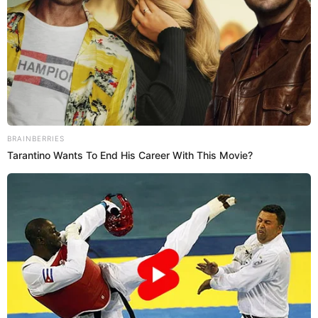
Pilotos y Especialistas
aeronáuticos de la Aviación del
Ejército peruano marchan en
Parada Militar
Los integrantes de la Aciación del Ejército Peruano
despliegan su marcha a lo largo del Cuartel General
del Ejército en San Borja durante la Gran Parada
Militar.
11:47
29/7/2022
Desfila en Parada Militar la
Escuela "Coronel Francisco
Bolognesi"
Los integrantes de la Escuela Coronel Francisco