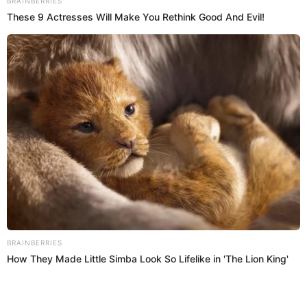
10:53
29/7/2022
Compañías históricas de las
Fuerzas Armadas y PNP en el
Cuartel General del Ejército
Cuerpo militar y policial marchan entonando a viva
voz "Victoria, Victoria".