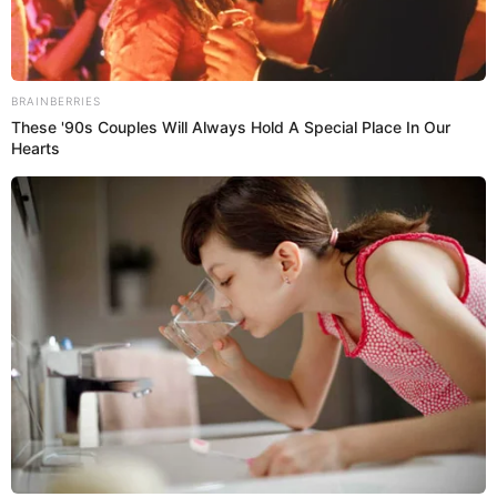
patriotas se enfrentaron en el proceso de
Independencia del Perú.
12:45
29/7/2022
La Policía Montana hace su
ingreso en el desfile Militar
La Policía Montada del Perú hizo su ingreso en el
Desfile Cívico Militar en el cuartel General del Ejército
en San Borja.