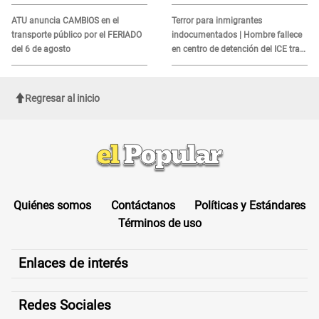
MORTAL para consumidores: ¿Cuál
es?
ATU anuncia CAMBIOS en el
Terror para inmigrantes
transporte público por el FERIADO
indocumentados | Hombre fallece
del 6 de agosto
en centro de detención del ICE tras
sufrir una "emergencia médica"
Regresar al inicio
Quiénes somos
Contáctanos
Políticas y Estándares
Términos de uso
Enlaces de interés
Redes Sociales