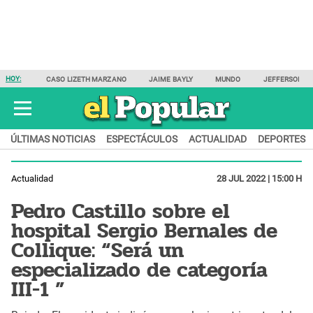
HOY:
CASO LIZETH MARZANO
JAIME BAYLY
MUNDO
JEFFERSON F
ÚLTIMAS NOTICIAS
ESPECTÁCULOS
ACTUALIDAD
DEPORTES
Actualidad
28 JUL 2022 | 15:00 H
Pedro Castillo sobre el
hospital Sergio Bernales de
Collique: “Será un
especializado de categoría
III-1 ”