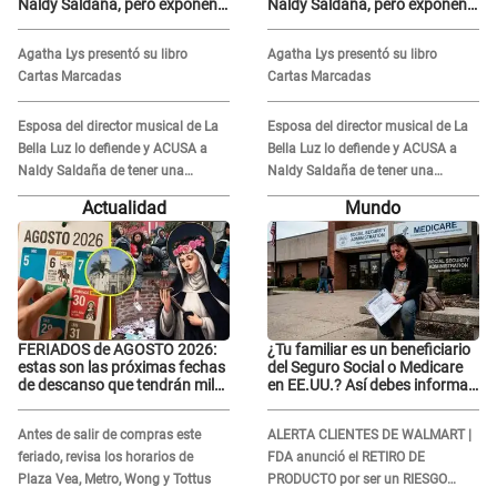
Naldy Saldaña, pero exponen
Naldy Saldaña, pero exponen
audio donde le reclama por
audio donde le reclama por
VIDEOS: "No hay necesidad de
VIDEOS: "No hay necesidad de
Agatha Lys presentó su libro
Agatha Lys presentó su libro
grabar"
grabar"
Cartas Marcadas
Cartas Marcadas
Esposa del director musical de La
Esposa del director musical de La
Bella Luz lo defiende y ACUSA a
Bella Luz lo defiende y ACUSA a
Naldy Saldaña de tener una
Naldy Saldaña de tener una
relación con él y otros integrantes
relación con él y otros integrantes
Actualidad
Mundo
FERIADOS de AGOSTO 2026:
¿Tu familiar es un beneficiario
estas son las próximas fechas
del Seguro Social o Medicare
de descanso que tendrán miles
en EE.UU.? Así debes informar
de peruanos
sobre su muerte para EVITAR
COBROS
Antes de salir de compras este
ALERTA CLIENTES DE WALMART |
feriado, revisa los horarios de
FDA anunció el RETIRO DE
Plaza Vea, Metro, Wong y Tottus
PRODUCTO por ser un RIESGO