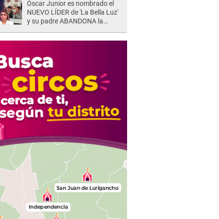
Óscar Junior es nombrado el
NUEVO LÍDER de 'La Bella Luz'
y su padre ABANDONA la
orquesta tras caso Naldy
Saldaña: "Son errores..."