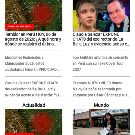
Temblor en Perú HOY, 06 de
Claudia Salazar EXPONE
agosto de 2026: ¿A qué hora y
CHATS del exdirector de 'La
dónde se registró el último
Bella Luz' y evidencia acoso e
sismo, según IGP?
insistencia: "Vas a estar
conmigo, no pasa nada"
Elecciones Regionales y
Foo Fighters anuncia su concierto
Municipales 2026: estos
en Perú con su Take Cover Tour
ciudadanos tendrán PRIORIDAD
2027
para votar el 4 de octubre
Claudia Salazar EXPONE CHATS
Exponen NUEVO VIDEO donde
del exdirector de 'La Bella Luz' y
Naldy Saldaña es tomada por
evidencia acoso e insistencia: "Vas
sorpresa por César Sánchez y ella
a estar conmigo, no pasa nada"
evidencia su REACCIÓN: Le agarró
Actualidad
Mundo
la mano