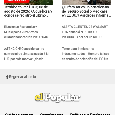
Temblor en Perú HOY, 06 de
¿Tu familiar es un beneficiario
agosto de 2026: ¿A qué hora y
del Seguro Social o Medicare
dónde se registró el último
en EE.UU.? Así debes informar
sismo, según IGP?
sobre su muerte para EVITAR
COBROS
Elecciones Regionales y
ALERTA CLIENTES DE WALMART |
Municipales 2026: estos
FDA anunció el RETIRO DE
ciudadanos tendrán PRIORIDAD
PRODUCTO por ser un RIESGO
para votar el 4 de octubre
MORTAL para consumidores: ¿Cuál
es?
¡ATENCIÓN! Conocido centro
Terror para inmigrantes
comercial de Lima se queda SIN
indocumentados | Hombre fallece
LUZ por este motivo: ¿desde
en centro de detención del ICE tras
cuándo atenderá?
sufrir una "emergencia médica"
Regresar al inicio