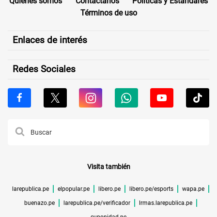
Quiénes somos
Contáctanos
Políticas y Estándares
Términos de uso
Enlaces de interés
Redes Sociales
Visita también
larepublica.pe
elpopular.pe
libero.pe
libero.pe/esports
wapa.pe
buenazo.pe
larepublica.pe/verificador
lrmas.larepublica.pe