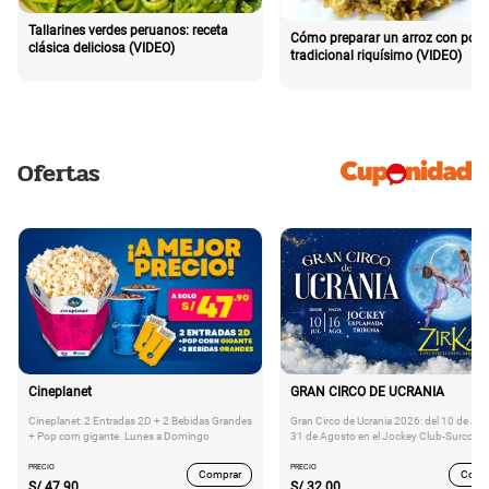
Tallarines verdes peruanos: receta
Cómo preparar un arroz con poll
clásica deliciosa (VIDEO)
tradicional riquísimo (VIDEO)
Ofertas
Cineplanet
GRAN CIRCO DE UCRANIA
Cineplanet: 2 Entradas 2D + 2 Bebidas Grandes
Gran Circo de Ucrania 2026: del 10 de Juli
+ Pop corn gigante. Lunes a Domingo
31 de Agosto en el Jockey Club-Surco
PRECIO
PRECIO
Comprar
Comp
S/
47.90
S/
32.00