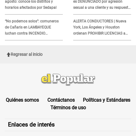
agosto: conoce los distritos y
es DENUNCIADO por agresión
horarios afectados por Sedapal
sexual a una cliente y su respuesta
INDIGNÓ A TODOS
“No podemos solos”: comuneros
ALERTA CONDUCTORES | Nueva
de Cañaris en LAMBAYEQUE
York, Los Ángeles y Houston
luchan contra INCENDIO
ordenan PROHIBIR LICENCIAS a
FORESTAL que sigue avanzando
quienes no presenten ESTE
DOCUMENTO
Regresar al inicio
Quiénes somos
Contáctanos
Políticas y Estándares
Términos de uso
Enlaces de interés