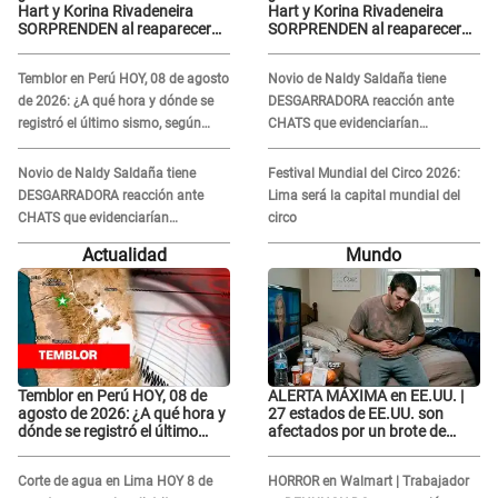
Hart y Korina Rivadeneira
Hart y Korina Rivadeneira
SORPRENDEN al reaparecer
SORPRENDEN al reaparecer
juntos tras su DOLOROSA
juntos tras su DOLOROSA
separación: “Que siempre...”
separación: “Que siempre...”
Temblor en Perú HOY, 08 de agosto
Novio de Naldy Saldaña tiene
de 2026: ¿A qué hora y dónde se
DESGARRADORA reacción ante
registró el último sismo, según
CHATS que evidenciarían
IGP?
INFIDELIDAD con animador de 'La
Bella Luz': "Se puso..."
Novio de Naldy Saldaña tiene
Festival Mundial del Circo 2026:
DESGARRADORA reacción ante
Lima será la capital mundial del
CHATS que evidenciarían
circo
INFIDELIDAD con animador de 'La
Actualidad
Mundo
Bella Luz': "Se puso..."
Temblor en Perú HOY, 08 de
ALERTA MÁXIMA en EE.UU. |
agosto de 2026: ¿A qué hora y
27 estados de EE.UU. son
dónde se registró el último
afectados por un brote de
sismo, según IGP?
salmonela relacionado a un
producto MUY UTILIZADO
Corte de agua en Lima HOY 8 de
HORROR en Walmart | Trabajador