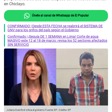
en Chiclayo.
Únete al canal de Whatsapp de El Popular
CONFIRMADO | Desde ESTA FECHA se reabrirá el SISTEMA DE
GNV para los grifos del país según el Gobierno
Confirmado | ¡Sequía DE 1 SEMANA en Lima! Corte de agua
MASIVO este 12 al 18 de marzo: revisa los 52 sectores afectados
SIN SERVICIO
Juliana Oxenford critica al gobierno
Fuente: EP
-
Crédito: EP