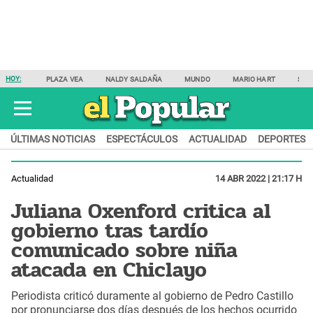
HOY:
PLAZA VEA
NALDY SALDAÑA
MUNDO
MARIO HART
SAM
ÚLTIMAS NOTICIAS
ESPECTÁCULOS
ACTUALIDAD
DEPORTES
Actualidad
14 ABR 2022 | 21:17 H
Juliana Oxenford critica al
gobierno tras tardío
comunicado sobre niña
atacada en Chiclayo
Periodista criticó duramente al gobierno de Pedro Castillo
por pronunciarse dos días después de los hechos ocurrido