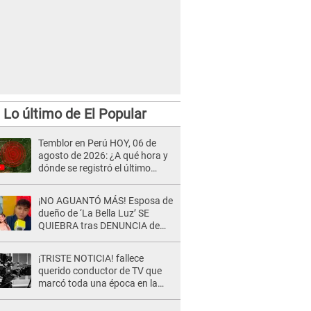
Lo último de El Popular
Temblor en Perú HOY, 06 de
agosto de 2026: ¿A qué hora y
dónde se registró el último
sismo, según IGP?
¡NO AGUANTÓ MÁS! Esposa de
dueño de ‘La Bella Luz’ SE
QUIEBRA tras DENUNCIA de
Héctor Boza y ARREMETE
contra Claudia Salazar
¡TRISTE NOTICIA! fallece
querido conductor de TV que
marcó toda una época en la
pantalla chica, así fue su
repentino adiós