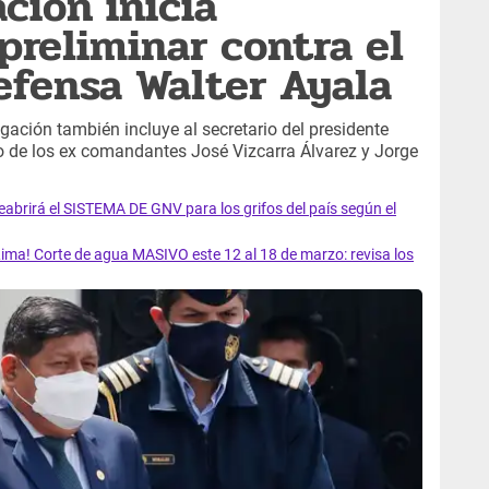
ación inicia
preliminar contra el
efensa Walter Ayala
gación también incluye al secretario del presidente
io de los ex comandantes José Vizcarra Álvarez y Jorge
rirá el SISTEMA DE GNV para los grifos del país según el
ma! Corte de agua MASIVO este 12 al 18 de marzo: revisa los