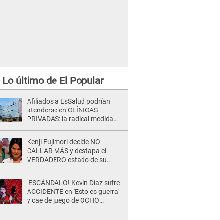
Lo último de El Popular
Afiliados a EsSalud podrían
atenderse en CLÍNICAS
PRIVADAS: la radical medida
que alista el gobierno de Keiko
Fujimori
Kenji Fujimori decide NO
CALLAR MÁS y destapa el
VERDADERO estado de su
relación familiar con Keiko
Fujimori: "Mi familia es Érika, mi
¡ESCÁNDALO! Kevin Díaz sufre
suegra..."
ACCIDENTE en 'Esto es guerra'
y cae de juego de OCHO
METROS de altura: "La
colchoneta se rompe..."