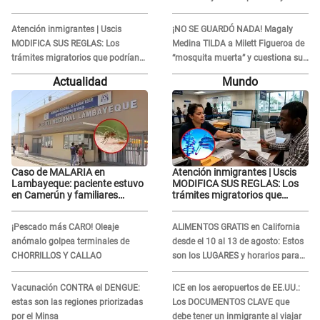
ENFRENTAMIENTO con Gabriel
Lorena la ECHA en VIVO
Moisés: “Gracias”
Atención inmigrantes | Uscis
¡NO SE GUARDÓ NADA! Magaly
MODIFICA SUS REGLAS: Los
Medina TILDA a Milett Figueroa de
trámites migratorios que podrían
“mosquita muerta” y cuestiona su
necesitar tu prueba de ADN
RECONCILIACIÓN con Marcelo
Actualidad
Mundo
Tinelli en TV argentina
Caso de MALARIA en
Atención inmigrantes | Uscis
Lambayeque: paciente estuvo
MODIFICA SUS REGLAS: Los
en Camerún y familiares
trámites migratorios que
denuncian demora en
podrían necesitar tu prueba de
tratamiento
ADN
¡Pescado más CARO! Oleaje
ALIMENTOS GRATIS en California
anómalo golpea terminales de
desde el 10 al 13 de agosto: Estos
CHORRILLOS Y CALLAO
son los LUGARES y horarios para
recibir la ayuda
Vacunación CONTRA el DENGUE:
ICE en los aeropuertos de EE.UU.:
estas son las regiones priorizadas
Los DOCUMENTOS CLAVE que
por el Minsa
debe tener un inmigrante al viajar