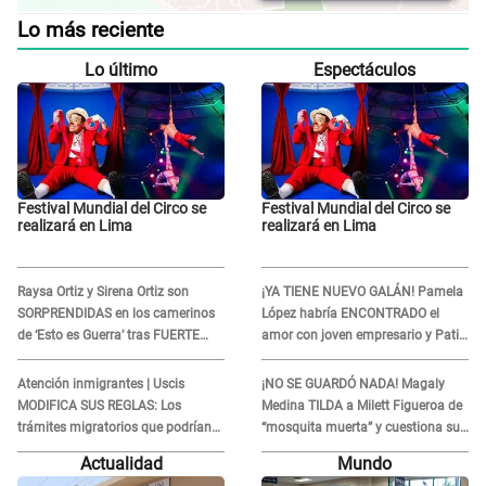
Lo más reciente
Lo último
Espectáculos
Festival Mundial del Circo se
Festival Mundial del Circo se
realizará en Lima
realizará en Lima
Raysa Ortiz y Sirena Ortiz son
¡YA TIENE NUEVO GALÁN! Pamela
SORPRENDIDAS en los camerinos
López habría ENCONTRADO el
de ‘Esto es Guerra’ tras FUERTE
amor con joven empresario y Pati
ENFRENTAMIENTO con Gabriel
Lorena la ECHA en VIVO
Moisés: “Gracias”
Atención inmigrantes | Uscis
¡NO SE GUARDÓ NADA! Magaly
MODIFICA SUS REGLAS: Los
Medina TILDA a Milett Figueroa de
trámites migratorios que podrían
“mosquita muerta” y cuestiona su
necesitar tu prueba de ADN
RECONCILIACIÓN con Marcelo
Actualidad
Mundo
Tinelli en TV argentina