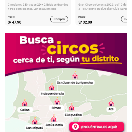
Cineplanet: 2 Entradas 2D + 2 Bebidas Grandes
Gran Circo de Ucrania 2026: del 10 de Juli
+ Pop corn gigante. Lunes a Domingo
31 de Agosto en el Jockey Club-Surco
PRECIO
PRECIO
Comprar
Comp
S/
47.90
S/
32.00