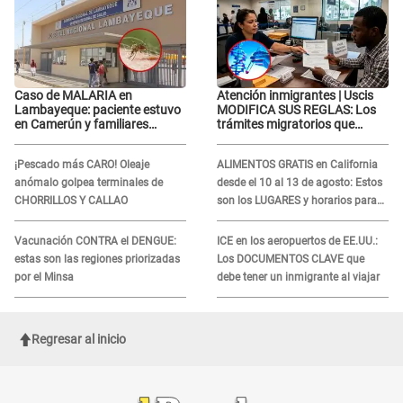
Caso de MALARIA en
Atención inmigrantes | Uscis
Lambayeque: paciente estuvo
MODIFICA SUS REGLAS: Los
en Camerún y familiares
trámites migratorios que
denuncian demora en
podrían necesitar tu prueba de
tratamiento
ADN
¡Pescado más CARO! Oleaje
ALIMENTOS GRATIS en California
anómalo golpea terminales de
desde el 10 al 13 de agosto: Estos
CHORRILLOS Y CALLAO
son los LUGARES y horarios para
recibir la ayuda
Vacunación CONTRA el DENGUE:
ICE en los aeropuertos de EE.UU.:
estas son las regiones priorizadas
Los DOCUMENTOS CLAVE que
por el Minsa
debe tener un inmigrante al viajar
Regresar al inicio