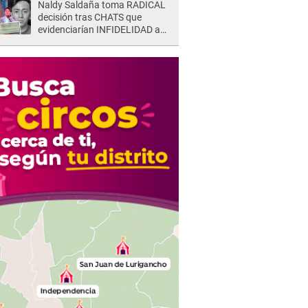
Naldy Saldaña toma RADICAL
decisión tras CHATS que
evidenciarían INFIDELIDAD a
su novio con animador de 'La
Bella Luz': "Un día..."