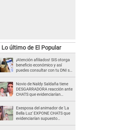
Lo último de El Popular
¡Atención afiliados! SIS otorga
beneficio económico y así
puedes consultar con tu DNI si
te corresponde
Novio de Naldy Saldaña tiene
DESGARRADORA reacción ante
CHATS que evidenciarían
INFIDELIDAD con animador de
'La Bella Luz': "Se puso..."
Exesposa del animador de 'La
Bella Luz' EXPONE CHATS que
evidenciarían supuesto
romance clandestino con Naldy
Saldaña, pese a tener pareja