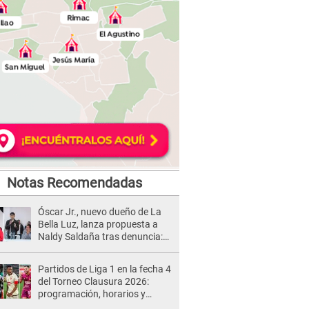
Notas Recomendadas
Óscar Jr., nuevo dueño de La
Bella Luz, lanza propuesta a
Naldy Saldaña tras denuncia:
“Va a haber otro tipo de ley”
Partidos de Liga 1 en la fecha 4
del Torneo Clausura 2026:
programación, horarios y
dónde ver