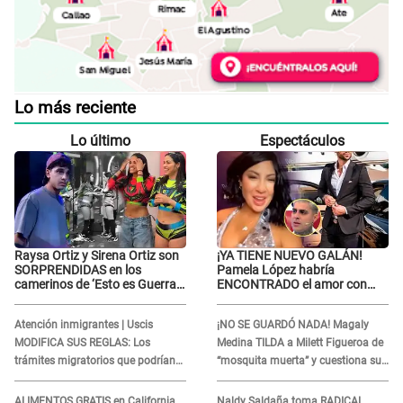
Lo más reciente
Lo último
Espectáculos
Raysa Ortiz y Sirena Ortiz son
¡YA TIENE NUEVO GALÁN!
SORPRENDIDAS en los
Pamela López habría
camerinos de ‘Esto es Guerra’
ENCONTRADO el amor con
tras FUERTE
joven empresario y Pati Lorena
ENFRENTAMIENTO con
la ECHA en VIVO
Atención inmigrantes | Uscis
¡NO SE GUARDÓ NADA! Magaly
Gabriel Moisés: “Gracias”
MODIFICA SUS REGLAS: Los
Medina TILDA a Milett Figueroa de
trámites migratorios que podrían
“mosquita muerta” y cuestiona su
necesitar tu prueba de ADN
RECONCILIACIÓN con Marcelo
Tinelli en TV argentina
ALIMENTOS GRATIS en California
Naldy Saldaña toma RADICAL