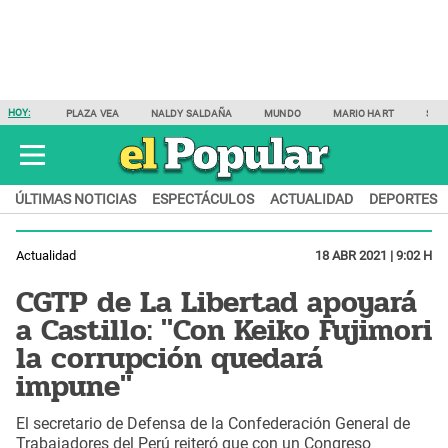
HOY:
PLAZA VEA
NALDY SALDAÑA
MUNDO
MARIO HART
SAM
ÚLTIMAS NOTICIAS
ESPECTÁCULOS
ACTUALIDAD
DEPORTES
Actualidad
18 ABR 2021 | 9:02 H
CGTP de La Libertad apoyará
a Castillo: "Con Keiko Fujimori
la corrupción quedará
impune"
El secretario de Defensa de la Confederación General de
Trabajadores del Perú reiteró que con un Congreso