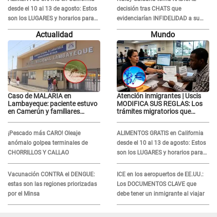
desde el 10 al 13 de agosto: Estos
decisión tras CHATS que
son los LUGARES y horarios para
evidenciarían INFIDELIDAD a su
recibir la ayuda
novio con animador de 'La Bella
Actualidad
Mundo
Luz': "Un día..."
Caso de MALARIA en
Atención inmigrantes | Uscis
Lambayeque: paciente estuvo
MODIFICA SUS REGLAS: Los
en Camerún y familiares
trámites migratorios que
denuncian demora en
podrían necesitar tu prueba de
tratamiento
ADN
¡Pescado más CARO! Oleaje
ALIMENTOS GRATIS en California
anómalo golpea terminales de
desde el 10 al 13 de agosto: Estos
CHORRILLOS Y CALLAO
son los LUGARES y horarios para
recibir la ayuda
Vacunación CONTRA el DENGUE:
ICE en los aeropuertos de EE.UU.:
estas son las regiones priorizadas
Los DOCUMENTOS CLAVE que
por el Minsa
debe tener un inmigrante al viajar