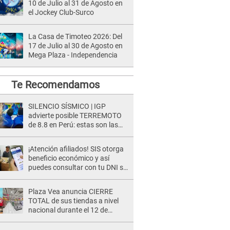
10 de Julio al 31 de Agosto en
el Jockey Club-Surco
La Casa de Timoteo 2026: Del
17 de Julio al 30 de Agosto en
Mega Plaza - Independencia
Te Recomendamos
SILENCIO SÍSMICO | IGP
advierte posible TERREMOTO
de 8.8 en Perú: estas son las
zonas más expuestas
¡Atención afiliados! SIS otorga
beneficio económico y así
puedes consultar con tu DNI si
te corresponde
Plaza Vea anuncia CIERRE
TOTAL de sus tiendas a nivel
nacional durante el 12 de
agosto por este MOTIVO