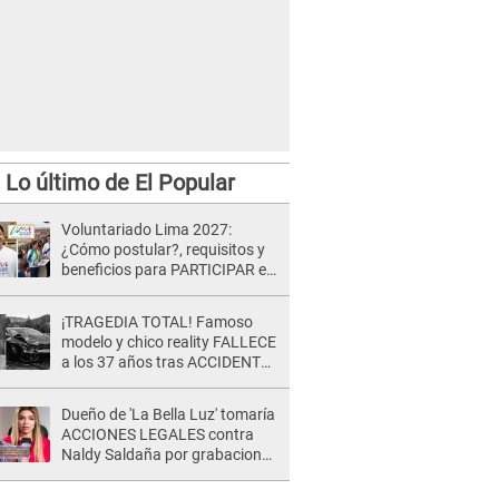
Lo último de El Popular
Voluntariado Lima 2027:
¿Cómo postular?, requisitos y
beneficios para PARTICIPAR en
los Juegos Panamericanos
¡TRAGEDIA TOTAL! Famoso
modelo y chico reality FALLECE
a los 37 años tras ACCIDENTE
durante la grabación de un
comercial
Dueño de 'La Bella Luz' tomaría
ACCIONES LEGALES contra
Naldy Saldaña por grabaciones
en su casa: "Lo determinará la
justicia"