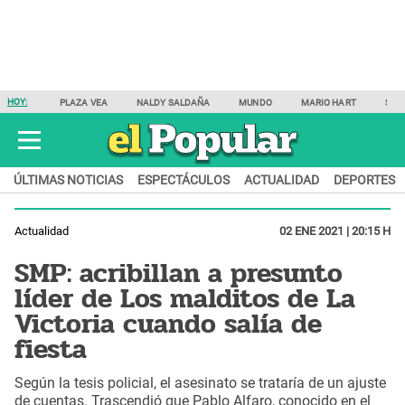
HOY:
PLAZA VEA
NALDY SALDAÑA
MUNDO
MARIO HART
SAM
ÚLTIMAS NOTICIAS
ESPECTÁCULOS
ACTUALIDAD
DEPORTES
Actualidad
02 ENE 2021 | 20:15 H
SMP: acribillan a presunto
líder de Los malditos de La
Victoria cuando salía de
fiesta
Según la tesis policial, el asesinato se trataría de un ajuste
de cuentas. Trascendió que Pablo Alfaro, conocido en el