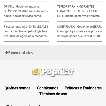
ROSTRO
OFICIAL | Gobierno anuncia
TERROR PARA INMIGRANTES
DRÁSTICO CAMBIO en los feriados
LEGALES E ILEGALES EN EE.UU. |
a nivel nacional: revisa como
ICE aumenta operativos y arrestos
quedarán los DÍAS LIBRES
a extranjeros en aeropuertos
Fiscalía toma ACCIONES LEGALES
CONFIRMADO | Gobierno de EE.UU.
contra bachiller en psicología tras
investigará y visitará casa por casa
denuncia de agr3sión a menor con
de las personas que TENGAN ESTE
autismo
TRABAJO
Regresar al inicio
Quiénes somos
Contáctanos
Políticas y Estándares
Términos de uso