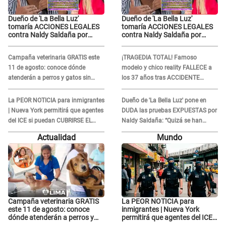
Dueño de 'La Bella Luz'
Dueño de 'La Bella Luz'
tomaría ACCIONES LEGALES
tomaría ACCIONES LEGALES
contra Naldy Saldaña por
contra Naldy Saldaña por
grabaciones en su casa: "Lo
grabaciones en su casa: "Lo
determinará la justicia"
determinará la justicia"
Campaña veterinaria GRATIS este
¡TRAGEDIA TOTAL! Famoso
11 de agosto: conoce dónde
modelo y chico reality FALLECE a
atenderán a perros y gatos sin
los 37 años tras ACCIDENTE
costo
durante la grabación de un
comercial
La PEOR NOTICIA para inmigrantes
Dueño de 'La Bella Luz' pone en
| Nueva York permitirá que agentes
DUDA las pruebas EXPUESTAS por
del ICE si puedan CUBRIRSE EL
Naldy Saldaña: “Quizá se han
ROSTRO
editado...”
Actualidad
Mundo
Campaña veterinaria GRATIS
La PEOR NOTICIA para
este 11 de agosto: conoce
inmigrantes | Nueva York
dónde atenderán a perros y
permitirá que agentes del ICE
gatos sin costo
si puedan CUBRIRSE EL