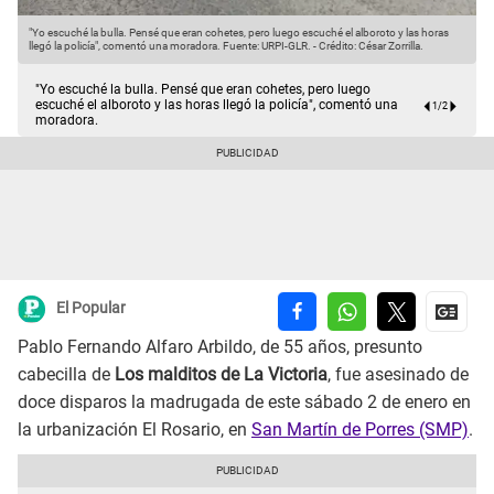
"Yo escuché la bulla. Pensé que eran cohetes, pero luego escuché el alboroto y las horas
"
llegó la policía", comentó una moradora.
Fuente: URPI-GLR.
-
Crédito: César Zorrilla.
l
"Yo escuché la bulla. Pensé que eran cohetes, pero luego
escuché el alboroto y las horas llegó la policía", comentó una
1
/
2
moradora.
El Popular
Pablo Fernando Alfaro Arbildo, de 55 años, presunto
cabecilla de
Los malditos de La Victoria
, fue asesinado de
doce disparos la madrugada de este sábado 2 de enero en
la urbanización El Rosario, en
San Martín de Porres (SMP)
.